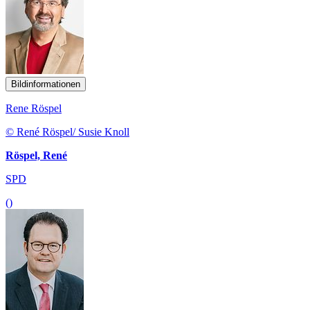
Bildinformationen
Rene Röspel
© René Röspel/ Susie Knoll
Röspel, René
SPD
()