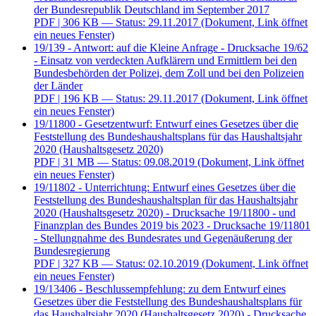
der Bundesrepublik Deutschland im September 2017
PDF
| 306 KB — Status: 29.11.2017
(Dokument, Link öffnet
ein neues Fenster)
19/139 - Antwort: auf die Kleine Anfrage - Drucksache 19/62
- Einsatz von verdeckten Aufklärern und Ermittlern bei den
Bundesbehörden der Polizei, dem Zoll und bei den Polizeien
der Länder
PDF
| 196 KB — Status: 29.11.2017
(Dokument, Link öffnet
ein neues Fenster)
19/11800 - Gesetzentwurf: Entwurf eines Gesetzes über die
Feststellung des Bundeshaushaltsplans für das Haushaltsjahr
2020 (Haushaltsgesetz 2020)
PDF
| 31 MB — Status: 09.08.2019
(Dokument, Link öffnet
ein neues Fenster)
19/11802 - Unterrichtung: Entwurf eines Gesetzes über die
Feststellung des Bundeshaushaltsplan für das Haushaltsjahr
2020 (Haushaltsgesetz 2020) - Drucksache 19/11800 - und
Finanzplan des Bundes 2019 bis 2023 - Drucksache 19/11801
- Stellungnahme des Bundesrates und Gegenäußerung der
Bundesregierung
PDF
| 327 KB — Status: 02.10.2019
(Dokument, Link öffnet
ein neues Fenster)
19/13406 - Beschlussempfehlung: zu dem Entwurf eines
Gesetzes über die Feststellung des Bundeshaushaltsplans für
das Haushaltsjahr 2020 (Haushaltsgesetz 2020) - Drucksache