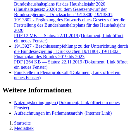
Bundeshaushaltsplans für das Haushaltsjahr 2020
(Haushaltsgesetz 2020) zu dem Gesetzentwurf der
Bundesregierung - Drucksachen 19/13800, 19/13801,
19/13802 - Ergänzung des Entwurfs eines Gesetzes über die
Feststellung des Bundeshaushaltsplans für das Haushaltsjahr
2020
PDF
| 2 MB — Status: 22.11.2019
(Dokument, Link öffnet
ein neues Fenster)
19/13927 - Beschlussempfehlung: zu der Unterrichtung durch
die Bundesregierung - Drucksachen 19/11801, 19/11802 -
Finanzplan des Bundes 2019 bis 2023
PDF
| 264 KB — Status: 22.11.2019
(Dokument, Link öffnet
ein neues Fenster)
Fundstelle im Plenarprotokoll
(Dokument, Link öffnet ein
neues Fenster)
Weitere Informationen
Nutzungsbedingungen
(Dokument, Link öffnet ein neues
Fenster)
Aufzeichnungen im Parlamentsarchiv
(Interner Link)
Startseite
Mediathek