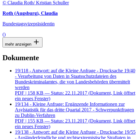
© Claudia Roth/ Kristian Schuller
Roth (Augsburg), Claudia
Bundestagsvizepräsidentin
()
mehr anzeigen
Dokumente
19/118 - Antwort: auf die Kleine Anfrage - Drucksache 19/40
- Verarbeitung von Daten in Staatsschutzdateien des
Bundeskriminalamtes, die von Landesbehörden übermittelt
werden
PDF
| 158 KB — Status: 22.11.2017
(Dokument, Link öffnet
ein neues Fenster)
19/134 - Kleine Anfrage: Ergänzende Informationen zur
Asylstatistik für das dritte Quartal 2017 - Schwerpunktfragen
zu Dublin-Verfahren
PDF
| 155 KB — Status: 23.11.2017
(Dokument, Link öffnet
ein neues Fenster)
19/138 - Antwort: auf die Kleine Anfrage - Drucksache 19/55
- Ausländerfeindliche und rechtsextremistische Straftaten in