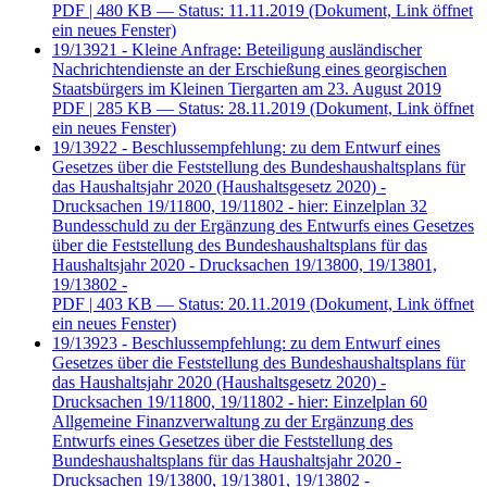
PDF
| 480 KB — Status: 11.11.2019
(Dokument, Link öffnet
ein neues Fenster)
19/13921 - Kleine Anfrage: Beteiligung ausländischer
Nachrichtendienste an der Erschießung eines georgischen
Staatsbürgers im Kleinen Tiergarten am 23. August 2019
PDF
| 285 KB — Status: 28.11.2019
(Dokument, Link öffnet
ein neues Fenster)
19/13922 - Beschlussempfehlung: zu dem Entwurf eines
Gesetzes über die Feststellung des Bundeshaushaltsplans für
das Haushaltsjahr 2020 (Haushaltsgesetz 2020) -
Drucksachen 19/11800, 19/11802 - hier: Einzelplan 32
Bundesschuld zu der Ergänzung des Entwurfs eines Gesetzes
über die Feststellung des Bundeshaushaltsplans für das
Haushaltsjahr 2020 - Drucksachen 19/13800, 19/13801,
19/13802 -
PDF
| 403 KB — Status: 20.11.2019
(Dokument, Link öffnet
ein neues Fenster)
19/13923 - Beschlussempfehlung: zu dem Entwurf eines
Gesetzes über die Feststellung des Bundeshaushaltsplans für
das Haushaltsjahr 2020 (Haushaltsgesetz 2020) -
Drucksachen 19/11800, 19/11802 - hier: Einzelplan 60
Allgemeine Finanzverwaltung zu der Ergänzung des
Entwurfs eines Gesetzes über die Feststellung des
Bundeshaushaltsplans für das Haushaltsjahr 2020 -
Drucksachen 19/13800, 19/13801, 19/13802 -