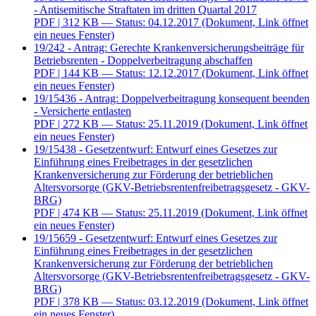
- Antisemitische Straftaten im dritten Quartal 2017
PDF
| 312 KB — Status: 04.12.2017
(Dokument, Link öffnet
ein neues Fenster)
19/242 - Antrag: Gerechte Krankenversicherungsbeiträge für
Betriebsrenten - Doppelverbeitragung abschaffen
PDF
| 144 KB — Status: 12.12.2017
(Dokument, Link öffnet
ein neues Fenster)
19/15436 - Antrag: Doppelverbeitragung konsequent beenden
- Versicherte entlasten
PDF
| 272 KB — Status: 25.11.2019
(Dokument, Link öffnet
ein neues Fenster)
19/15438 - Gesetzentwurf: Entwurf eines Gesetzes zur
Einführung eines Freibetrages in der gesetzlichen
Krankenversicherung zur Förderung der betrieblichen
Altersvorsorge (GKV-Betriebsrentenfreibetragsgesetz - GKV-
BRG)
PDF
| 474 KB — Status: 25.11.2019
(Dokument, Link öffnet
ein neues Fenster)
19/15659 - Gesetzentwurf: Entwurf eines Gesetzes zur
Einführung eines Freibetrages in der gesetzlichen
Krankenversicherung zur Förderung der betrieblichen
Altersvorsorge (GKV-Betriebsrentenfreibetragsgesetz - GKV-
BRG)
PDF
| 378 KB — Status: 03.12.2019
(Dokument, Link öffnet
ein neues Fenster)