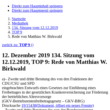
Direkt zum Hauptinhalt springen
Direkt zum Hauptmenü springen
Startseite
Mediathek
134. Sitzung vom 12.12.2019
TOP 9
Rede von Matthias W. Birkwald
zurück zu:
TOP 9
()
12. Dezember 2019
134. Sitzung vom
12.12.2019, TOP 9: Rede von Matthias W.
Birkwald
a)– Zweite und dritte Beratung des von den Fraktionen der
CDU/CSU und SPD
eingebrachten Entwurfs eines Gesetzes zur Einführung eines
Freibetrages in der gesetzlichen Krankenversicherung zur Förderung
der betrieblichen Altersvorsorge
(GKV-Betriebsrentenfreibetragsgesetz – GKV-BRG)
Drucksache
19/15438
(Dokument, öffnet ein neues Fenster)
– Zweite und dritte Beratung des von der Bundesregierung