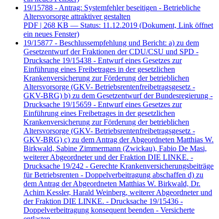
19/15788 - Antrag: Systemfehler beseitigen - Betriebliche
Altersvorsorge attraktiver gestalten
PDF
| 268 KB — Status: 11.12.2019
(Dokument, Link öffnet
ein neues Fenster)
19/15877 - Beschlussempfehlung und Bericht: a) zu dem
Gesetzentwurf der Fraktionen der CDU/CSU und SPD -
Drucksache 19/15438 - Entwurf eines Gesetzes zur
Einführung eines Freibetrages in der gesetzlichen
Krankenversicherung zur Förderung der betrieblichen
Altersvorsorge (GKV- Betriebsrentenfreibetragsgesetz -
GKV-BRG) b) zu dem Gesetzentwurf der Bundesregierung -
Drucksache 19/15659 - Entwurf eines Gesetzes zur
Einführung eines Freibetrages in der gesetzlichen
Krankenversicherung zur Förderung der betrieblichen
Altersvorsorge (GKV- Betriebsrentenfreibetragsgesetz -
GKV-BRG) c) zu dem Antrag der Abgeordneten Matthias W.
Birkwald, Sabine Zimmermann (Zwickau), Fabio De Masi,
weiterer Abgeordneter und der Fraktion DIE LINKE. -
Drucksache 19/242 - Gerechte Krankenversicherungsbeiträge
für Betriebsrenten - Doppelverbeitragung abschaffen d) zu
dem Antrag der Abgeordneten Matthias W. Birkwald, Dr.
Achim Kessler, Harald Weinberg, weiterer Abgeordneter und
der Fraktion DIE LINKE. - Drucksache 19/15436 -
Doppelverbeitragung konsequent beenden - Versicherte
entlasten