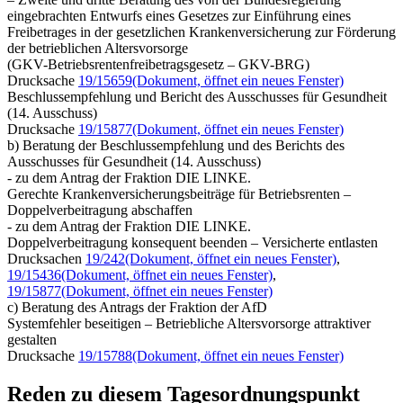
eingebrachten Entwurfs eines Gesetzes zur Einführung eines
Freibetrages in der gesetzlichen Krankenversicherung zur Förderung
der betrieblichen Altersvorsorge
(GKV-Betriebsrentenfreibetragsgesetz – GKV-BRG)
Drucksache
19/15659
(Dokument, öffnet ein neues Fenster)
Beschlussempfehlung und Bericht des Ausschusses für Gesundheit
(14. Ausschuss)
Drucksache
19/15877
(Dokument, öffnet ein neues Fenster)
b) Beratung der Beschlussempfehlung und des Berichts des
Ausschusses für Gesundheit (14. Ausschuss)
- zu dem Antrag der Fraktion DIE LINKE.
Gerechte Krankenversicherungsbeiträge für Betriebsrenten –
Doppelverbeitragung abschaffen
- zu dem Antrag der Fraktion DIE LINKE.
Doppelverbeitragung konsequent beenden – Versicherte entlasten
Drucksachen
19/242
(Dokument, öffnet ein neues Fenster)
,
19/15436
(Dokument, öffnet ein neues Fenster)
,
19/15877
(Dokument, öffnet ein neues Fenster)
c) Beratung des Antrags der Fraktion der AfD
Systemfehler beseitigen – Betriebliche Altersvorsorge attraktiver
gestalten
Drucksache
19/15788
(Dokument, öffnet ein neues Fenster)
Reden zu diesem Tagesordnungspunkt