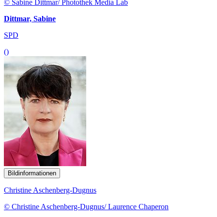
© Sabine Dittmar/ Photothek Media Lab
Dittmar, Sabine
SPD
()
Bildinformationen
Christine Aschenberg-Dugnus
© Christine Aschenberg-Dugnus/ Laurence Chaperon