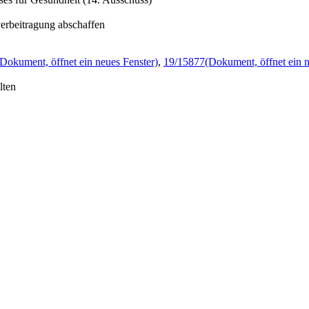
erbeitragung abschaffen
(Dokument, öffnet ein neues Fenster)
,
19/15877
(Dokument, öffnet ein n
lten