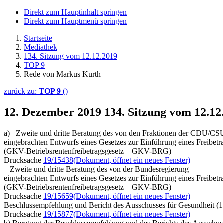
Direkt zum Hauptinhalt springen
Direkt zum Hauptmenü springen
Startseite
Mediathek
134. Sitzung vom 12.12.2019
TOP 9
Rede von Markus Kurth
zurück zu:
TOP 9
()
12. Dezember 2019
134. Sitzung vom 12.1
a)– Zweite und dritte Beratung des von den Fraktionen der CDU/C
eingebrachten Entwurfs eines Gesetzes zur Einführung eines Freibetr
(GKV-Betriebsrentenfreibetragsgesetz – GKV-BRG)
Drucksache
19/15438
(Dokument, öffnet ein neues Fenster)
– Zweite und dritte Beratung des von der Bundesregierung
eingebrachten Entwurfs eines Gesetzes zur Einführung eines Freibetr
(GKV-Betriebsrentenfreibetragsgesetz – GKV-BRG)
Drucksache
19/15659
(Dokument, öffnet ein neues Fenster)
Beschlussempfehlung und Bericht des Ausschusses für Gesundheit (1
Drucksache
19/15877
(Dokument, öffnet ein neues Fenster)
b) Beratung der Beschlussempfehlung und des Berichts des Ausschuss