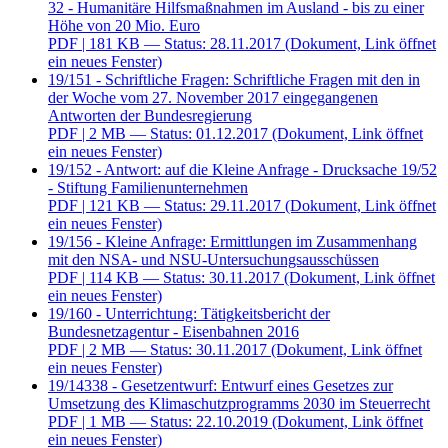
32 - Humanitäre Hilfsmaßnahmen im Ausland - bis zu einer
Höhe von 20 Mio. Euro
PDF
| 181 KB — Status: 28.11.2017
(Dokument, Link öffnet
ein neues Fenster)
19/151 - Schriftliche Fragen: Schriftliche Fragen mit den in
der Woche vom 27. November 2017 eingegangenen
Antworten der Bundesregierung
PDF
| 2 MB — Status: 01.12.2017
(Dokument, Link öffnet
ein neues Fenster)
19/152 - Antwort: auf die Kleine Anfrage - Drucksache 19/52
- Stiftung Familienunternehmen
PDF
| 121 KB — Status: 29.11.2017
(Dokument, Link öffnet
ein neues Fenster)
19/156 - Kleine Anfrage: Ermittlungen im Zusammenhang
mit den NSA- und NSU-Untersuchungsausschüssen
PDF
| 114 KB — Status: 30.11.2017
(Dokument, Link öffnet
ein neues Fenster)
19/160 - Unterrichtung: Tätigkeitsbericht der
Bundesnetzagentur - Eisenbahnen 2016
PDF
| 2 MB — Status: 30.11.2017
(Dokument, Link öffnet
ein neues Fenster)
19/14338 - Gesetzentwurf: Entwurf eines Gesetzes zur
Umsetzung des Klimaschutzprogramms 2030 im Steuerrecht
PDF
| 1 MB — Status: 22.10.2019
(Dokument, Link öffnet
ein neues Fenster)