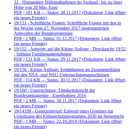
32 - Humanitäre Hilfsmaßnahmen im Ausland - bis zu einer
Höhe von 20 Mio. Euro
PDF
| 181 KB — Status: 28.11.2017
(Dokument, Link öffnet
ein neues Fenster)
19/151 - Schriftliche Fragen: Schriftliche Fragen mit den in
der Woche vom 27. November 2017 eingegangenen
Antworten der Bundesregierung
PDF
| 2 MB — Status: 01.12.2017
(Dokument, Link öffnet
ein neues Fenster)
19/152 - Antwort: auf die Kleine Anfrage - Drucksache 19/52
- Stiftung Familienunternehmen
PDF
| 121 KB — Status: 29.11.2017
(Dokument, Link öffnet
ein neues Fenster)
19/156 - Kleine Anfrage: Ermittlungen im Zusammenhang
mit den NSA- und NSU-Untersuchungsausschüssen
PDF
| 114 KB — Status: 30.11.2017
(Dokument, Link öffnet
ein neues Fenster)
19/160 - Unterrichtung: Tätigkeitsbericht der
Bundesnetzagentur - Eisenbahnen 2016
PDF
| 2 MB — Status: 30.11.2017
(Dokument, Link öffnet
ein neues Fenster)
19/14338 - Gesetzentwurf: Entwurf eines Gesetzes zur
Umsetzung des Klimaschutzprogramms 2030 im Steuerrecht
PDF
| 1 MB — Status: 22.10.2019
(Dokument, Link öffnet
ein neues Fenster)