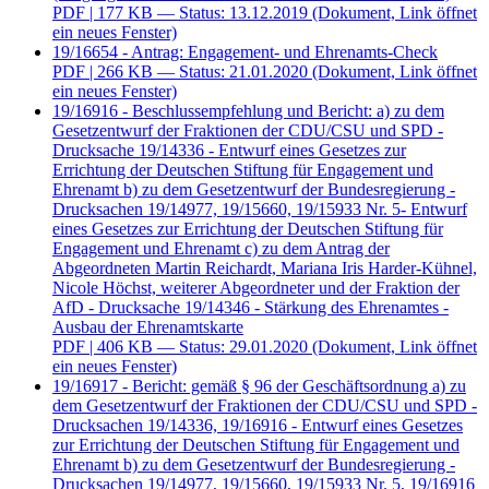
PDF
| 177 KB — Status: 13.12.2019
(Dokument, Link öffnet
ein neues Fenster)
19/16654 - Antrag: Engagement- und Ehrenamts-Check
PDF
| 266 KB — Status: 21.01.2020
(Dokument, Link öffnet
ein neues Fenster)
19/16916 - Beschlussempfehlung und Bericht: a) zu dem
Gesetzentwurf der Fraktionen der CDU/CSU und SPD -
Drucksache 19/14336 - Entwurf eines Gesetzes zur
Errichtung der Deutschen Stiftung für Engagement und
Ehrenamt b) zu dem Gesetzentwurf der Bundesregierung -
Drucksachen 19/14977, 19/15660, 19/15933 Nr. 5- Entwurf
eines Gesetzes zur Errichtung der Deutschen Stiftung für
Engagement und Ehrenamt c) zu dem Antrag der
Abgeordneten Martin Reichardt, Mariana Iris Harder-Kühnel,
Nicole Höchst, weiterer Abgeordneter und der Fraktion der
AfD - Drucksache 19/14346 - Stärkung des Ehrenamtes -
Ausbau der Ehrenamtskarte
PDF
| 406 KB — Status: 29.01.2020
(Dokument, Link öffnet
ein neues Fenster)
19/16917 - Bericht: gemäß § 96 der Geschäftsordnung a) zu
dem Gesetzentwurf der Fraktionen der CDU/CSU und SPD -
Drucksachen 19/14336, 19/16916 - Entwurf eines Gesetzes
zur Errichtung der Deutschen Stiftung für Engagement und
Ehrenamt b) zu dem Gesetzentwurf der Bundesregierung -
Drucksachen 19/14977, 19/15660, 19/15933 Nr. 5, 19/16916