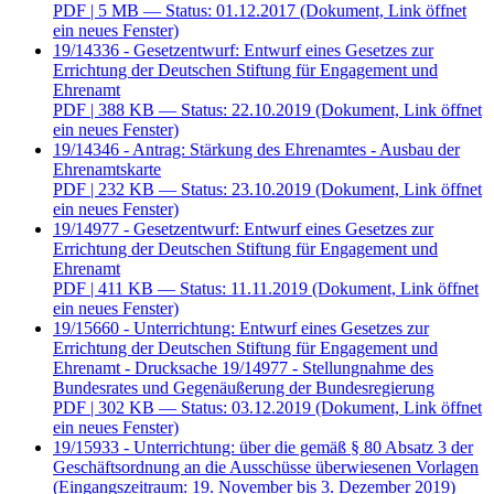
PDF
| 5 MB — Status: 01.12.2017
(Dokument, Link öffnet
ein neues Fenster)
19/14336 - Gesetzentwurf: Entwurf eines Gesetzes zur
Errichtung der Deutschen Stiftung für Engagement und
Ehrenamt
PDF
| 388 KB — Status: 22.10.2019
(Dokument, Link öffnet
ein neues Fenster)
19/14346 - Antrag: Stärkung des Ehrenamtes - Ausbau der
Ehrenamtskarte
PDF
| 232 KB — Status: 23.10.2019
(Dokument, Link öffnet
ein neues Fenster)
19/14977 - Gesetzentwurf: Entwurf eines Gesetzes zur
Errichtung der Deutschen Stiftung für Engagement und
Ehrenamt
PDF
| 411 KB — Status: 11.11.2019
(Dokument, Link öffnet
ein neues Fenster)
19/15660 - Unterrichtung: Entwurf eines Gesetzes zur
Errichtung der Deutschen Stiftung für Engagement und
Ehrenamt - Drucksache 19/14977 - Stellungnahme des
Bundesrates und Gegenäußerung der Bundesregierung
PDF
| 302 KB — Status: 03.12.2019
(Dokument, Link öffnet
ein neues Fenster)
19/15933 - Unterrichtung: über die gemäß § 80 Absatz 3 der
Geschäftsordnung an die Ausschüsse überwiesenen Vorlagen
(Eingangszeitraum: 19. November bis 3. Dezember 2019)