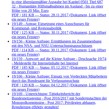
in eine überplanmäßige Ausgabe bei Kapitel 0501 Titel 687
32 - Humanitäre Hilfsmaßnahmen im Ausland - bis zu einer
Höhe von 20 Mio. Euro
PDF
| 181 KB — Status: 28.11.2017
(Dokument, Link öffnet
ein neues Fenster)
19/149 - Antrag: Einsetzung eines Ausschusses für
Kommunal- und Regionalpolitik
PDF
| 125 KB — Status: 30.11.2017
(Dokument, Link öffnet
ein neues Fenster)
19/156 - Kleine Anfrage: Ermittlungen im Zusammenhang
mit den NSA- und NSU-Untersuchungsausschüssen
PDF
| 114 KB — Status: 30.11.2017
(Dokument, Link öffnet
ein neues Fenster)
19/159 - Antwort: auf die Kleine Anfrage - Drucksache 19/74
- Meldestelle für Internetinhalte bei Interpol
PDF
| 185 KB — Status: 05.12.2017
(Dokument, Link öffnet
ein neues Fenster)
19/166 - Kleine Anfrage: Einsatz von Verdeckten Mitarbeitern
durch das Bundesamt für Verfassungsschutz
PDF
| 120 KB — Status: 04.12.2017
(Dokument, Link öffnet
ein neues Fenster)
19/169 - Unterrichtung: Tätigkeitsbericht der
Bundesnetzagentur - Post 2016/2017 mit Sondergutachten der
Monopolkommission - Post 2017: Privilegien abbauen,
Regulierung effektiv gestalten!