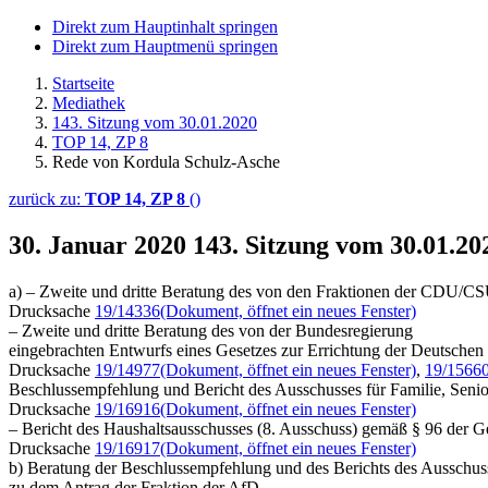
Direkt zum Hauptinhalt springen
Direkt zum Hauptmenü springen
Startseite
Mediathek
143. Sitzung vom 30.01.2020
TOP 14, ZP 8
Rede von Kordula Schulz-Asche
zurück zu:
TOP 14, ZP 8
()
30. Januar 2020
143. Sitzung vom 30.01.2
a) – Zweite und dritte Beratung des von den Fraktionen der CDU/CS
Drucksache
19/14336
(Dokument, öffnet ein neues Fenster)
– Zweite und dritte Beratung des von der Bundesregierung
eingebrachten Entwurfs eines Gesetzes zur Errichtung der Deutsche
Drucksache
19/14977
(Dokument, öffnet ein neues Fenster)
,
19/1566
Beschlussempfehlung und Bericht des Ausschusses für Familie, Seni
Drucksache
19/16916
(Dokument, öffnet ein neues Fenster)
– Bericht des Haushaltsausschusses (8. Ausschuss) gemäß § 96 der 
Drucksache
19/16917
(Dokument, öffnet ein neues Fenster)
b) Beratung der Beschlussempfehlung und des Berichts des Ausschuss
zu dem Antrag der Fraktion der AfD