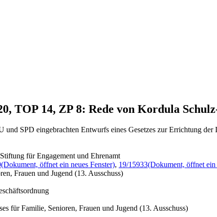
020, TOP 14, ZP 8: Rede von Kordula Schul
U und SPD eingebrachten Entwurfs eines Gesetzes zur Errichtung der
n Stiftung für Engagement und Ehrenamt
0
(Dokument, öffnet ein neues Fenster)
,
19/15933
(Dokument, öffnet ein
oren, Frauen und Jugend (13. Ausschuss)
Geschäftsordnung
es für Familie, Senioren, Frauen und Jugend (13. Ausschuss)