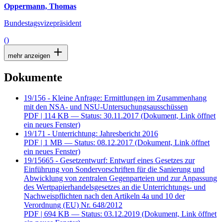
Oppermann, Thomas
Bundestagsvizepräsident
()
mehr anzeigen
Dokumente
19/156 - Kleine Anfrage: Ermittlungen im Zusammenhang
mit den NSA- und NSU-Untersuchungsausschüssen
PDF
| 114 KB — Status: 30.11.2017
(Dokument, Link öffnet
ein neues Fenster)
19/171 - Unterrichtung: Jahresbericht 2016
PDF
| 1 MB — Status: 08.12.2017
(Dokument, Link öffnet
ein neues Fenster)
19/15665 - Gesetzentwurf: Entwurf eines Gesetzes zur
Einführung von Sondervorschriften für die Sanierung und
Abwicklung von zentralen Gegenparteien und zur Anpassung
des Wertpapierhandelsgesetzes an die Unterrichtungs- und
Nachweispflichten nach den Artikeln 4a und 10 der
Verordnung (EU) Nr. 648/2012
PDF
| 694 KB — Status: 03.12.2019
(Dokument, Link öffnet