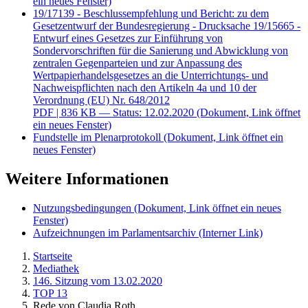
ein neues Fenster)
19/17139 - Beschlussempfehlung und Bericht: zu dem
Gesetzentwurf der Bundesregierung - Drucksache 19/15665 -
Entwurf eines Gesetzes zur Einführung von
Sondervorschriften für die Sanierung und Abwicklung von
zentralen Gegenparteien und zur Anpassung des
Wertpapierhandelsgesetzes an die Unterrichtungs- und
Nachweispflichten nach den Artikeln 4a und 10 der
Verordnung (EU) Nr. 648/2012
PDF
| 836 KB — Status: 12.02.2020
(Dokument, Link öffnet
ein neues Fenster)
Fundstelle im Plenarprotokoll
(Dokument, Link öffnet ein
neues Fenster)
Weitere Informationen
Nutzungsbedingungen
(Dokument, Link öffnet ein neues
Fenster)
Aufzeichnungen im Parlamentsarchiv
(Interner Link)
Startseite
Mediathek
146. Sitzung vom 13.02.2020
TOP 13
Rede von Claudia Roth