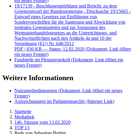
ein neues Fenster)
19/17139 - Beschlussempfehlung und Bericht: zu dem
Gesetzentwurf der Bundesregierung - Drucksache 19/15665 -
Entwurf eines Gesetzes zur Einführung von
Sondervorschriften für die Sanierung und Abwicklung von
zentralen Gegenparteien und zur Anpassung des
Wertpapierhandelsgesetzes an die Unterrichtungs- und
Nachweispflichten nach den Artikeln 4a und 10 der
Verordnung (EU) Nr. 648/2012
PDF
| 836 KB — Status: 12.02.2020
(Dokument, Link öffnet
ein neues Fenster)
Fundstelle im Plenarprotokoll
(Dokument, Link öffnet ein
neues Fenster)
Weitere Informationen
Nutzungsbedingungen
(Dokument, Link öffnet ein neues
Fenster)
Aufzeichnungen im Parlamentsarchiv
(Interner Link)
Startseite
Mediathek
146. Sitzung vom 13.02.2020
TOP 13
Rede von Sebastian Brehm