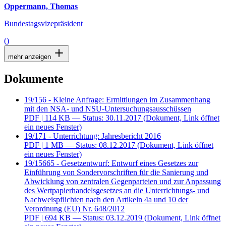
Oppermann, Thomas
Bundestagsvizepräsident
()
mehr anzeigen
Dokumente
19/156 - Kleine Anfrage: Ermittlungen im Zusammenhang
mit den NSA- und NSU-Untersuchungsausschüssen
PDF
| 114 KB — Status: 30.11.2017
(Dokument, Link öffnet
ein neues Fenster)
19/171 - Unterrichtung: Jahresbericht 2016
PDF
| 1 MB — Status: 08.12.2017
(Dokument, Link öffnet
ein neues Fenster)
19/15665 - Gesetzentwurf: Entwurf eines Gesetzes zur
Einführung von Sondervorschriften für die Sanierung und
Abwicklung von zentralen Gegenparteien und zur Anpassung
des Wertpapierhandelsgesetzes an die Unterrichtungs- und
Nachweispflichten nach den Artikeln 4a und 10 der
Verordnung (EU) Nr. 648/2012
PDF
| 694 KB — Status: 03.12.2019
(Dokument, Link öffnet