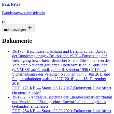
Pau, Petra
Bundestagsvizepräsidentin
()
mehr anzeigen
Dokumente
19/175 - Beschlussempfehlung und Bericht: zu dem Antrag
der Bundesregierung - Drucksache 19/20 - Fortsetzung der
Beteiligung bewaffneter deutscher Streitkräfte an der von den
Vereinten Nationen geführten Friedensmission in Südsudan
(UNMISS) auf Grundlage der Resolution 1996 (2011) des
Sicherheitsrates der Vereinten Nationen vom 8. Juli 2011 und
Folgeresolutionen, zuletzt 2327 (2016) vom 16. Dezember
2016
PDF
| 171 KB — Status: 06.12.2017
(Dokument, Link öffnet
ein neues Fenster)
19/17523 - Antrag: Aussetzung der Energieeinsparverordnung
und Verzicht auf Vorlage eines Entwurfs für ein mögliches
Gebäudeenergiegesetz
PDF
| 254 KB — Status: 03.03.2020
(Dokument, Link öffnet