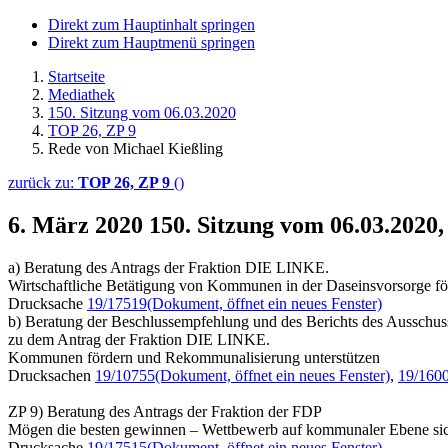
Direkt zum Hauptinhalt springen
Direkt zum Hauptmenü springen
Startseite
Mediathek
150. Sitzung vom 06.03.2020
TOP 26, ZP 9
Rede von Michael Kießling
zurück zu:
TOP 26, ZP 9
()
6. März 2020
150. Sitzung vom 06.03.2020
a) Beratung des Antrags der Fraktion DIE LINKE.
Wirtschaftliche Betätigung von Kommunen in der Daseinsvorsorge fö
Drucksache
19/17519
(Dokument, öffnet ein neues Fenster)
b) Beratung der Beschlussempfehlung und des Berichts des Ausschu
zu dem Antrag der Fraktion DIE LINKE.
Kommunen fördern und Rekommunalisierung unterstützen
Drucksachen
19/10755
(Dokument, öffnet ein neues Fenster)
,
19/160
ZP 9) Beratung des Antrags der Fraktion der FDP
Mögen die besten gewinnen – Wettbewerb auf kommunaler Ebene si
Drucksache
19/17515
(Dokument, öffnet ein neues Fenster)