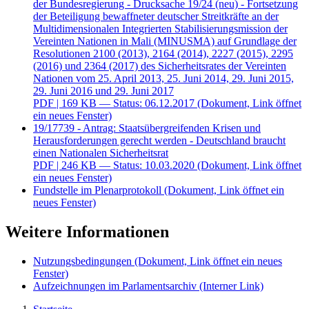
der Bundesregierung - Drucksache 19/24 (neu) - Fortsetzung
der Beteiligung bewaffneter deutscher Streitkräfte an der
Multidimensionalen Integrierten Stabilisierungsmission der
Vereinten Nationen in Mali (MINUSMA) auf Grundlage der
Resolutionen 2100 (2013), 2164 (2014), 2227 (2015), 2295
(2016) und 2364 (2017) des Sicherheitsrates der Vereinten
Nationen vom 25. April 2013, 25. Juni 2014, 29. Juni 2015,
29. Juni 2016 und 29. Juni 2017
PDF
| 169 KB — Status: 06.12.2017
(Dokument, Link öffnet
ein neues Fenster)
19/17739 - Antrag: Staatsübergreifenden Krisen und
Herausforderungen gerecht werden - Deutschland braucht
einen Nationalen Sicherheitsrat
PDF
| 246 KB — Status: 10.03.2020
(Dokument, Link öffnet
ein neues Fenster)
Fundstelle im Plenarprotokoll
(Dokument, Link öffnet ein
neues Fenster)
Weitere Informationen
Nutzungsbedingungen
(Dokument, Link öffnet ein neues
Fenster)
Aufzeichnungen im Parlamentsarchiv
(Interner Link)