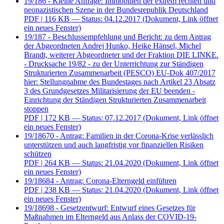
19/186 - Kleine Anfrage: Immobilien der extrem rechten und
neonazistischen Szene in der Bundesrepublik Deutschland
PDF
| 116 KB — Status: 04.12.2017
(Dokument, Link öffnet
ein neues Fenster)
19/187 - Beschlussempfehlung und Bericht: zu dem Antrag
der Abgeordneten Andrej Hunko, Heike Hänsel, Michel
Brandt, weiterer Abgeordneter und der Fraktion DIE LINKE.
- Drucksache 19/82 - zu der Unterrichtung zur Ständigen
Strukturierten Zusammenarbeit (PESCO) EU-Dok 407/2017
hier: Stellungnahme des Bundestages nach Artikel 23 Absatz
3 des Grundgesetzes Militarisierung der EU beenden -
Einrichtung der Ständigen Strukturierten Zusammenarbeit
stoppen
PDF
| 172 KB — Status: 07.12.2017
(Dokument, Link öffnet
ein neues Fenster)
19/18670 - Antrag: Familien in der Corona-Krise verlässlich
unterstützen und auch langfristig vor finanziellen Risiken
schützen
PDF
| 264 KB — Status: 21.04.2020
(Dokument, Link öffnet
ein neues Fenster)
19/18684 - Antrag: Corona-Elterngeld einführen
PDF
| 238 KB — Status: 21.04.2020
(Dokument, Link öffnet
ein neues Fenster)
19/18698 - Gesetzentwurf: Entwurf eines Gesetzes für
Maßnahmen im Elterngeld aus Anlass der COVID-19-