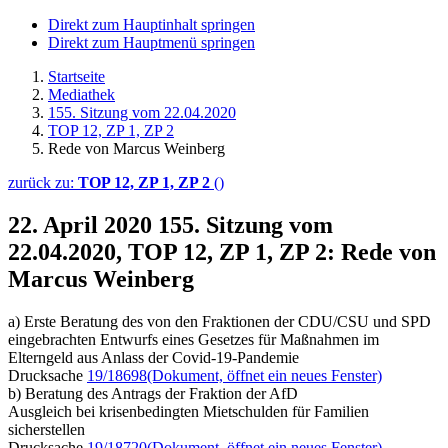
Direkt zum Hauptinhalt springen
Direkt zum Hauptmenü springen
Startseite
Mediathek
155. Sitzung vom 22.04.2020
TOP 12, ZP 1, ZP 2
Rede von Marcus Weinberg
zurück zu:
TOP 12, ZP 1, ZP 2
()
22. April 2020
155. Sitzung vom
22.04.2020, TOP 12, ZP 1, ZP 2: Rede von
Marcus Weinberg
a) Erste Beratung des von den Fraktionen der CDU/CSU und SPD
eingebrachten Entwurfs eines Gesetzes für Maßnahmen im
Elterngeld aus Anlass der Covid-19-Pandemie
Drucksache
19/18698
(Dokument, öffnet ein neues Fenster)
b) Beratung des Antrags der Fraktion der AfD
Ausgleich bei krisenbedingten Mietschulden für Familien
sicherstellen
Drucksache
19/18720
(Dokument, öffnet ein neues Fenster)