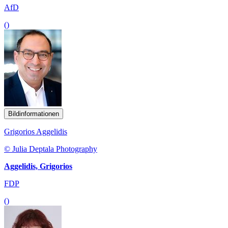
AfD
()
Bildinformationen
Grigorios Aggelidis
© Julia Deptala Photography
Aggelidis, Grigorios
FDP
()