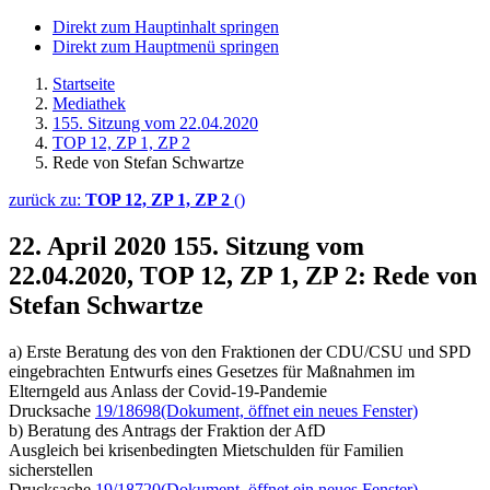
Direkt zum Hauptinhalt springen
Direkt zum Hauptmenü springen
Startseite
Mediathek
155. Sitzung vom 22.04.2020
TOP 12, ZP 1, ZP 2
Rede von Stefan Schwartze
zurück zu:
TOP 12, ZP 1, ZP 2
()
22. April 2020
155. Sitzung vom
22.04.2020, TOP 12, ZP 1, ZP 2: Rede von
Stefan Schwartze
a) Erste Beratung des von den Fraktionen der CDU/CSU und SPD
eingebrachten Entwurfs eines Gesetzes für Maßnahmen im
Elterngeld aus Anlass der Covid-19-Pandemie
Drucksache
19/18698
(Dokument, öffnet ein neues Fenster)
b) Beratung des Antrags der Fraktion der AfD
Ausgleich bei krisenbedingten Mietschulden für Familien
sicherstellen
Drucksache
19/18720
(Dokument, öffnet ein neues Fenster)