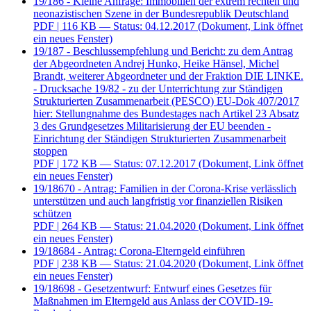
19/186 - Kleine Anfrage: Immobilien der extrem rechten und
neonazistischen Szene in der Bundesrepublik Deutschland
PDF
| 116 KB — Status: 04.12.2017
(Dokument, Link öffnet
ein neues Fenster)
19/187 - Beschlussempfehlung und Bericht: zu dem Antrag
der Abgeordneten Andrej Hunko, Heike Hänsel, Michel
Brandt, weiterer Abgeordneter und der Fraktion DIE LINKE.
- Drucksache 19/82 - zu der Unterrichtung zur Ständigen
Strukturierten Zusammenarbeit (PESCO) EU-Dok 407/2017
hier: Stellungnahme des Bundestages nach Artikel 23 Absatz
3 des Grundgesetzes Militarisierung der EU beenden -
Einrichtung der Ständigen Strukturierten Zusammenarbeit
stoppen
PDF
| 172 KB — Status: 07.12.2017
(Dokument, Link öffnet
ein neues Fenster)
19/18670 - Antrag: Familien in der Corona-Krise verlässlich
unterstützen und auch langfristig vor finanziellen Risiken
schützen
PDF
| 264 KB — Status: 21.04.2020
(Dokument, Link öffnet
ein neues Fenster)
19/18684 - Antrag: Corona-Elterngeld einführen
PDF
| 238 KB — Status: 21.04.2020
(Dokument, Link öffnet
ein neues Fenster)
19/18698 - Gesetzentwurf: Entwurf eines Gesetzes für
Maßnahmen im Elterngeld aus Anlass der COVID-19-