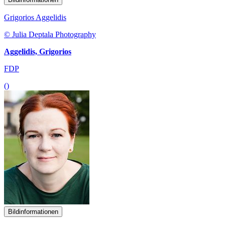
Grigorios Aggelidis
© Julia Deptala Photography
Aggelidis, Grigorios
FDP
()
Bildinformationen