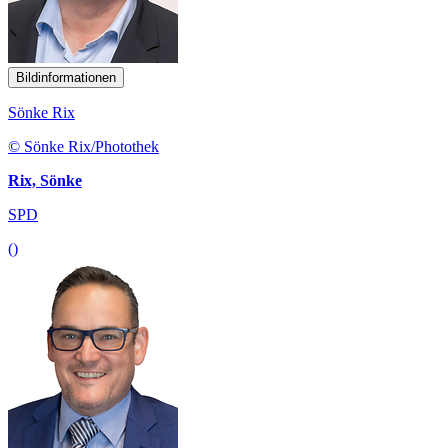
Bildinformationen
Sönke Rix
© Sönke Rix/Photothek
Rix, Sönke
SPD
()