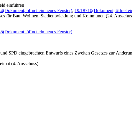
eld einführen
84
(Dokument, öffnet ein neues Fenster)
,
19/18710
(Dokument, öffnet ei
sses für Bau, Wohnen, Stadtentwicklung und Kommunen (24. Ausschus
n
35
(Dokument, öffnet ein neues Fenster)
 und SPD eingebrachten Entwurfs eines Zweiten Gesetzes zur Änderun
eimat (4. Ausschuss)