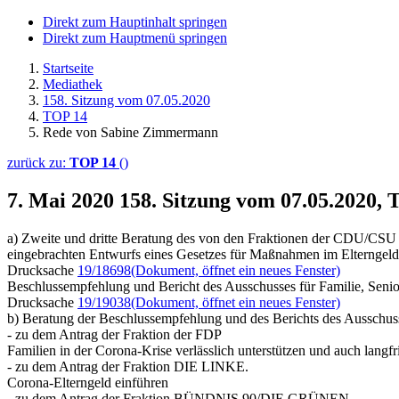
Direkt zum Hauptinhalt springen
Direkt zum Hauptmenü springen
Startseite
Mediathek
158. Sitzung vom 07.05.2020
TOP 14
Rede von Sabine Zimmermann
zurück zu:
TOP 14
()
7. Mai 2020
158. Sitzung vom 07.05.2020
a) Zweite und dritte Beratung des von den Fraktionen der CDU/CS
eingebrachten Entwurfs eines Gesetzes für Maßnahmen im Elternge
Drucksache
19/18698
(Dokument, öffnet ein neues Fenster)
Beschlussempfehlung und Bericht des Ausschusses für Familie, Seni
Drucksache
19/19038
(Dokument, öffnet ein neues Fenster)
b) Beratung der Beschlussempfehlung und des Berichts des Ausschuss
- zu dem Antrag der Fraktion der FDP
Familien in der Corona-Krise verlässlich unterstützen und auch langfri
- zu dem Antrag der Fraktion DIE LINKE.
Corona-Elterngeld einführen
- zu dem Antrag der Fraktion BÜNDNIS 90/DIE GRÜNEN