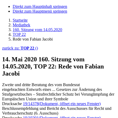
Direkt zum Hauptinhalt springen
Direkt zum Hauptmenü springen
Startseite
Mediathek
160. Sitzung vom 14.05.2020
TOP 22
Rede von Fabian Jacobi
zurück zu:
TOP 22
()
14. Mai 2020
160. Sitzung vom
14.05.2020, TOP 22: Rede von Fabian
Jacobi
Zweite und dritte Beratung des vom Bundesrat
eingebrachten Entwurfs eines ... Gesetzes zur Änderung des
Strafgesetzbuches – Strafrechtlicher Schutz bei Verunglimpfung der
Europäischen Union und ihrer Symbole
Drucksache
19/14378
(Dokument, öffnet ein neues Fenster)
Beschlussempfehlung und Bericht des Ausschusses für Recht und
Verbraucherschutz (6. Ausschuss)
Drucksache
19/19201
(Dokument, öffnet ein neues Fenster)