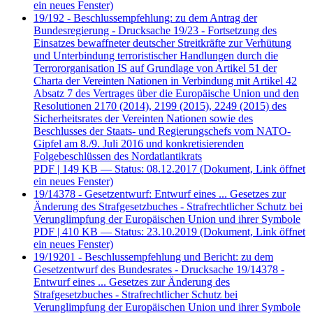
ein neues Fenster)
19/192 - Beschlussempfehlung: zu dem Antrag der
Bundesregierung - Drucksache 19/23 - Fortsetzung des
Einsatzes bewaffneter deutscher Streitkräfte zur Verhütung
und Unterbindung terroristischer Handlungen durch die
Terrororganisation IS auf Grundlage von Artikel 51 der
Charta der Vereinten Nationen in Verbindung mit Artikel 42
Absatz 7 des Vertrages über die Europäische Union und den
Resolutionen 2170 (2014), 2199 (2015), 2249 (2015) des
Sicherheitsrates der Vereinten Nationen sowie des
Beschlusses der Staats- und Regierungschefs vom NATO-
Gipfel am 8./9. Juli 2016 und konkretisierenden
Folgebeschlüssen des Nordatlantikrats
PDF
| 149 KB — Status: 08.12.2017
(Dokument, Link öffnet
ein neues Fenster)
19/14378 - Gesetzentwurf: Entwurf eines ... Gesetzes zur
Änderung des Strafgesetzbuches - Strafrechtlicher Schutz bei
Verunglimpfung der Europäischen Union und ihrer Symbole
PDF
| 410 KB — Status: 23.10.2019
(Dokument, Link öffnet
ein neues Fenster)
19/19201 - Beschlussempfehlung und Bericht: zu dem
Gesetzentwurf des Bundesrates - Drucksache 19/14378 -
Entwurf eines ... Gesetzes zur Änderung des
Strafgesetzbuches - Strafrechtlicher Schutz bei
Verunglimpfung der Europäischen Union und ihrer Symbole