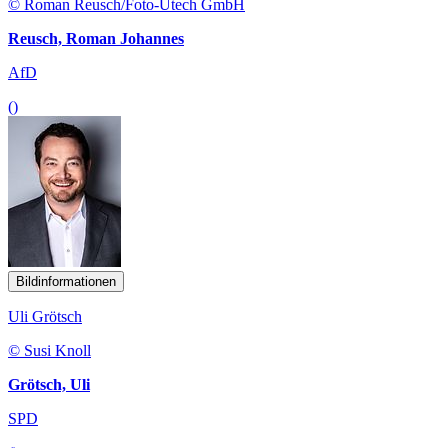
© Roman Reusch/Foto-Utech GmbH
Reusch, Roman Johannes
AfD
()
Bildinformationen
Uli Grötsch
© Susi Knoll
Grötsch, Uli
SPD