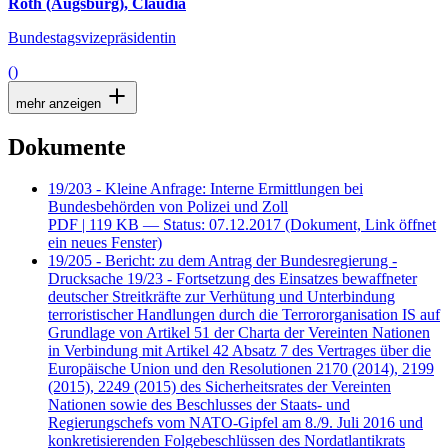
Roth (Augsburg), Claudia
Bundestagsvizepräsidentin
()
mehr anzeigen
Dokumente
19/203 - Kleine Anfrage: Interne Ermittlungen bei
Bundesbehörden von Polizei und Zoll
PDF
| 119 KB — Status: 07.12.2017
(Dokument, Link öffnet
ein neues Fenster)
19/205 - Bericht: zu dem Antrag der Bundesregierung -
Drucksache 19/23 - Fortsetzung des Einsatzes bewaffneter
deutscher Streitkräfte zur Verhütung und Unterbindung
terroristischer Handlungen durch die Terrororganisation IS auf
Grundlage von Artikel 51 der Charta der Vereinten Nationen
in Verbindung mit Artikel 42 Absatz 7 des Vertrages über die
Europäische Union und den Resolutionen 2170 (2014), 2199
(2015), 2249 (2015) des Sicherheitsrates der Vereinten
Nationen sowie des Beschlusses der Staats- und
Regierungschefs vom NATO-Gipfel am 8./9. Juli 2016 und
konkretisierenden Folgebeschlüssen des Nordatlantikrats