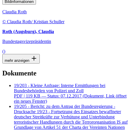
Bildinformationen
Claudia Roth
© Claudia Roth/ Kristian Schuller
Roth (Augsburg), Claudia
Bundestagsvizepräsidentin
()
mehr anzeigen
Dokumente
19/203 - Kleine Anfrage: Interne Ermittlungen bei
Bundesbehörden von Polizei und Zoll
PDF
| 119 KB — Status: 07.12.2017
(Dokument, Link öffnet
ein neues Fenster)
19/205 - Bericht: zu dem Antrag der Bundesregierung -
Drucksache 19/23 - Fortsetzung des Einsatzes bewaffneter
deutscher Streitkräfte zur Verhütung und Unterbindung
terroristischer Handlungen durch die Terrororganisation IS auf
Grundlage von Artikel 51 der Charta der Vereinten Nationen