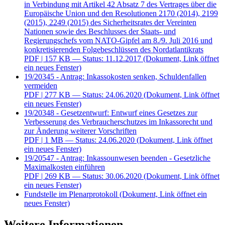
in Verbindung mit Artikel 42 Absatz 7 des Vertrages über die
Europäische Union und den Resolutionen 2170 (2014), 2199
(2015), 2249 (2015) des Sicherheitsrates der Vereinten
Nationen sowie des Beschlusses der Staats- und
Regierungschefs vom NATO-Gipfel am 8./9. Juli 2016 und
konkretisierenden Folgebeschlüssen des Nordatlantikrats
PDF
| 157 KB — Status: 11.12.2017
(Dokument, Link öffnet
ein neues Fenster)
19/20345 - Antrag: Inkassokosten senken, Schuldenfallen
vermeiden
PDF
| 277 KB — Status: 24.06.2020
(Dokument, Link öffnet
ein neues Fenster)
19/20348 - Gesetzentwurf: Entwurf eines Gesetzes zur
Verbesserung des Verbraucherschutzes im Inkassorecht und
zur Änderung weiterer Vorschriften
PDF
| 1 MB — Status: 24.06.2020
(Dokument, Link öffnet
ein neues Fenster)
19/20547 - Antrag: Inkassounwesen beenden - Gesetzliche
Maximalkosten einführen
PDF
| 269 KB — Status: 30.06.2020
(Dokument, Link öffnet
ein neues Fenster)
Fundstelle im Plenarprotokoll
(Dokument, Link öffnet ein
neues Fenster)
Weitere Informationen