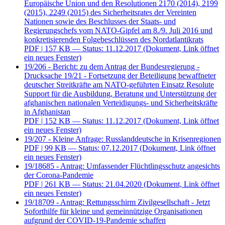
Europäische Union und den Resolutionen 2170 (2014), 2199
(2015), 2249 (2015) des Sicherheitsrates der Vereinten
Nationen sowie des Beschlusses der Staats- und
Regierungschefs vom NATO-Gipfel am 8./9. Juli 2016 und
konkretisierenden Folgebeschlüssen des Nordatlantikrats
PDF
| 157 KB — Status: 11.12.2017
(Dokument, Link öffnet
ein neues Fenster)
19/206 - Bericht: zu dem Antrag der Bundesregierung -
Drucksache 19/21 - Fortsetzung der Beteiligung bewaffneter
deutscher Streitkräfte am NATO-geführten Einsatz Resolute
Support für die Ausbildung, Beratung und Unterstützung der
afghanischen nationalen Verteidigungs- und Sicherheitskräfte
in Afghanistan
PDF
| 152 KB — Status: 11.12.2017
(Dokument, Link öffnet
ein neues Fenster)
19/207 - Kleine Anfrage: Russlanddeutsche in Krisenregionen
PDF
| 99 KB — Status: 07.12.2017
(Dokument, Link öffnet
ein neues Fenster)
19/18685 - Antrag: Umfassender Flüchtlingsschutz angesichts
der Corona-Pandemie
PDF
| 261 KB — Status: 21.04.2020
(Dokument, Link öffnet
ein neues Fenster)
19/18709 - Antrag: Rettungsschirm Zivilgesellschaft - Jetzt
Soforthilfe für kleine und gemeinnützige Organisationen
aufgrund der COVID-19-Pandemie schaffen