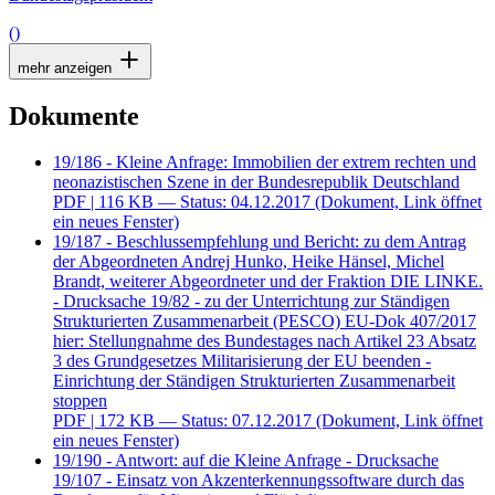
()
mehr anzeigen
Dokumente
19/186 - Kleine Anfrage: Immobilien der extrem rechten und
neonazistischen Szene in der Bundesrepublik Deutschland
PDF
| 116 KB — Status: 04.12.2017
(Dokument, Link öffnet
ein neues Fenster)
19/187 - Beschlussempfehlung und Bericht: zu dem Antrag
der Abgeordneten Andrej Hunko, Heike Hänsel, Michel
Brandt, weiterer Abgeordneter und der Fraktion DIE LINKE.
- Drucksache 19/82 - zu der Unterrichtung zur Ständigen
Strukturierten Zusammenarbeit (PESCO) EU-Dok 407/2017
hier: Stellungnahme des Bundestages nach Artikel 23 Absatz
3 des Grundgesetzes Militarisierung der EU beenden -
Einrichtung der Ständigen Strukturierten Zusammenarbeit
stoppen
PDF
| 172 KB — Status: 07.12.2017
(Dokument, Link öffnet
ein neues Fenster)
19/190 - Antwort: auf die Kleine Anfrage - Drucksache
19/107 - Einsatz von Akzenterkennungssoftware durch das