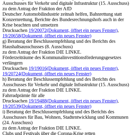
Ausschusses für Verkehr und digitale Infrastruktur (15. Ausschuss)
zu dem Antrag der Fraktion der AfD
Deutscher Automobilindustrie zeitnah helfen, Bahnrettung statt
Konzernrettung, Berichte des Bundesrechnungshofs auch in der
Krise beachten und umsetzen
Drucksachen
19/20072
(Dokument, öffnet ein neues Fenster)
,
19/20658
(Dokument, öffnet ein neues Fenster)
g) Beratung der Beschlussempfehlung und des Berichts des
Haushaltsausschusses (8. Ausschuss)
zu dem Antrag der Fraktion DIE LINKE.
Förderzeiträume des Kommunalinvestitionsförderungsgesetzes
verlängern
Drucksachen
19/19016
(Dokument, öffnet ein neues Fenster)
,
19/20724
(Dokument, öffnet ein neues Fenster)
h) Beratung der Beschlussempfehlung und des Berichts des
Ausschusses für Verkehr und digitale Infrastruktur (15. Ausschuss)
zu dem Antrag der Fraktion DIE LINKE.
Fahrradprämie für alle
Drucksachen
19/19488
(Dokument, öffnet ein neues Fenster)
,
19/20539
(Dokument, öffnet ein neues Fenster)
i) Beratung der Beschlussempfehlung und des Berichts des
Ausschusses für Bau, Wohnen, Stadtentwicklung und Kommunen
(24. Ausschuss)
zu dem Antrag der Fraktion DIE LINKE.
Clubs und Festivals über die Corona-Krise retten