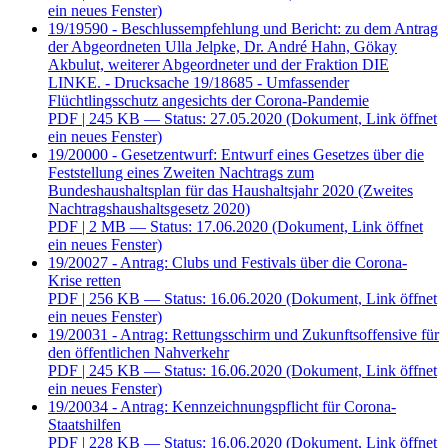
ein neues Fenster)
19/19590 - Beschlussempfehlung und Bericht: zu dem Antrag
der Abgeordneten Ulla Jelpke, Dr. André Hahn, Gökay
Akbulut, weiterer Abgeordneter und der Fraktion DIE
LINKE. - Drucksache 19/18685 - Umfassender
Flüchtlingsschutz angesichts der Corona-Pandemie
PDF
| 245 KB — Status: 27.05.2020
(Dokument, Link öffnet
ein neues Fenster)
19/20000 - Gesetzentwurf: Entwurf eines Gesetzes über die
Feststellung eines Zweiten Nachtrags zum
Bundeshaushaltsplan für das Haushaltsjahr 2020 (Zweites
Nachtragshaushaltsgesetz 2020)
PDF
| 2 MB — Status: 17.06.2020
(Dokument, Link öffnet
ein neues Fenster)
19/20027 - Antrag: Clubs und Festivals über die Corona-
Krise retten
PDF
| 256 KB — Status: 16.06.2020
(Dokument, Link öffnet
ein neues Fenster)
19/20031 - Antrag: Rettungsschirm und Zukunftsoffensive für
den öffentlichen Nahverkehr
PDF
| 245 KB — Status: 16.06.2020
(Dokument, Link öffnet
ein neues Fenster)
19/20034 - Antrag: Kennzeichnungspflicht für Corona-
Staatshilfen
PDF
| 228 KB — Status: 16.06.2020
(Dokument, Link öffnet