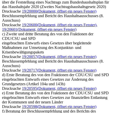
über die Feststellung eines Nachtrags zum Bundeshaushaltsplan für
das Haushaltsjahr 2020 (Zweites Nachtragshaushaltsgesetz 2020)
Drucksache
19/20000
(Dokument, öffnet ein neues Fenster)
Beschlussempfehlung und Bericht des Haushaltsausschusses (8.
Ausschuss)
Drucksache
19/20600
(Dokument, öffnet ein neues Fenster)
,
19/20601
(Dokument, öffnet ein neues Fenster)
c) Zweite und dritte Beratung des von den Fraktionen der
CDU/CSU und SPD
eingebrachten Entwurfs eines Gesetzes über begleitende
Maßnahmen zur Umsetzung des Konjunktur- und
Krisenbewältigungspakets
Drucksache
19/20057
(Dokument, öffnet ein neues Fenster)
Beschlussempfehlung und Bericht des Haushaltsausschusses (8.
Ausschuss)
Drucksache
19/20717
(Dokument, öffnet ein neues Fenster)
d) Erste Beratung des von den Fraktionen der CDU/CSU und SPD
eingebrachten Entwurfs eines Gesetzes zur Änderung des
Grundgesetzes (Artikel 104a und 143h)
Drucksache
19/20595
(Dokument, öffnet ein neues Fenster)
e) Erste Beratung des von den Fraktionen der CDU/CSU und SPD
eingebrachten Entwurfs eines Gesetzes zur finanziellen Entlastung
der Kommunen und der neuen Länder
Drucksache
19/20598
(Dokument, öffnet ein neues Fenster)
f) Beratung der Beschlussempfehlung und des Berichts des