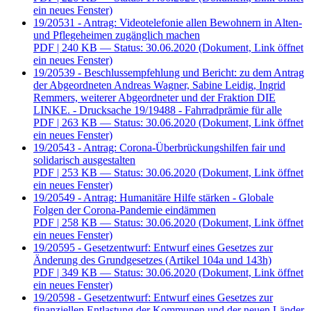
ein neues Fenster)
19/20531 - Antrag: Videotelefonie allen Bewohnern in Alten-
und Pflegeheimen zugänglich machen
PDF
| 240 KB — Status: 30.06.2020
(Dokument, Link öffnet
ein neues Fenster)
19/20539 - Beschlussempfehlung und Bericht: zu dem Antrag
der Abgeordneten Andreas Wagner, Sabine Leidig, Ingrid
Remmers, weiterer Abgeordneter und der Fraktion DIE
LINKE. - Drucksache 19/19488 - Fahrradprämie für alle
PDF
| 263 KB — Status: 30.06.2020
(Dokument, Link öffnet
ein neues Fenster)
19/20543 - Antrag: Corona-Überbrückungshilfen fair und
solidarisch ausgestalten
PDF
| 253 KB — Status: 30.06.2020
(Dokument, Link öffnet
ein neues Fenster)
19/20549 - Antrag: Humanitäre Hilfe stärken - Globale
Folgen der Corona-Pandemie eindämmen
PDF
| 258 KB — Status: 30.06.2020
(Dokument, Link öffnet
ein neues Fenster)
19/20595 - Gesetzentwurf: Entwurf eines Gesetzes zur
Änderung des Grundgesetzes (Artikel 104a und 143h)
PDF
| 349 KB — Status: 30.06.2020
(Dokument, Link öffnet
ein neues Fenster)
19/20598 - Gesetzentwurf: Entwurf eines Gesetzes zur
finanziellen Entlastung der Kommunen und der neuen Länder