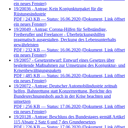
ein neues Fenster)
19/20036 - Antrag: Kein Konjunkturpaket für die
Rüstungsindustrie
PDF
| 243 KB — Status: 16.06.2020
(Dokument, Link öffnet
ein neues Fenster)
19/20049 - Antrag: Corona-Hilfen für Selbständige,
Freiberufler und Freelancer - Überbrückungshilfen
pragmatisch ausgestalten, Deckung des Lebensunterhalts
gewährleisten
PDF
| 232 KB — Status: 16.06.2020
(Dokument, Link öffnet
ein neues Fenster)
19/20057 - Gesetzentwurf: Entwurf eines Gesetzes über
begleitende Maßnahmen zur Umsetzung des Konjunktur- und
Krisenbewältigungspakets
PDF
| 485 KB — Status: 16.06.2020
(Dokument, Link öffnet
ein neues Fenster)
19/20072 - Antrag: Deutscher Automobilindustrie zeitnah
helfen, Bahnrettung statt Konzernrettung, Berichte des
Bundesrechnungshofs auch in der Krise beachten und
umsetzen
PDF
| 256 KB — Status: 17.06.2020
(Dokument, Link öffnet
ein neues Fenster)
19/20128 - Antrag: Beschluss des Bundestages gemäß Artikel
115 Absatz 2 Satz 6 und 7 des Grundgesetzes
PDF
| 226 KB — Status: 17.06.2020
(Dokument, Link öffnet