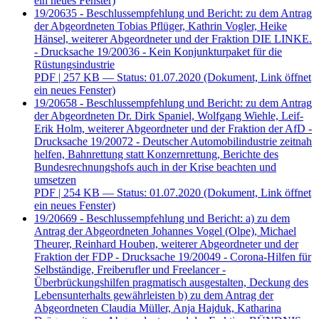
ein neues Fenster)
19/20635 - Beschlussempfehlung und Bericht: zu dem Antrag
der Abgeordneten Tobias Pflüger, Kathrin Vogler, Heike
Hänsel, weiterer Abgeordneter und der Fraktion DIE LINKE.
- Drucksache 19/20036 - Kein Konjunkturpaket für die
Rüstungsindustrie
PDF
| 257 KB — Status: 01.07.2020
(Dokument, Link öffnet
ein neues Fenster)
19/20658 - Beschlussempfehlung und Bericht: zu dem Antrag
der Abgeordneten Dr. Dirk Spaniel, Wolfgang Wiehle, Leif-
Erik Holm, weiterer Abgeordneter und der Fraktion der AfD -
Drucksache 19/20072 - Deutscher Automobilindustrie zeitnah
helfen, Bahnrettung statt Konzernrettung, Berichte des
Bundesrechnungshofs auch in der Krise beachten und
umsetzen
PDF
| 254 KB — Status: 01.07.2020
(Dokument, Link öffnet
ein neues Fenster)
19/20669 - Beschlussempfehlung und Bericht: a) zu dem
Antrag der Abgeordneten Johannes Vogel (Olpe), Michael
Theurer, Reinhard Houben, weiterer Abgeordneter und der
Fraktion der FDP - Drucksache 19/20049 - Corona-Hilfen für
Selbständige, Freiberufler und Freelancer -
Überbrückungshilfen pragmatisch ausgestalten, Deckung des
Lebensunterhalts gewährleisten b) zu dem Antrag der
Abgeordneten Claudia Müller, Anja Hajduk, Katharina