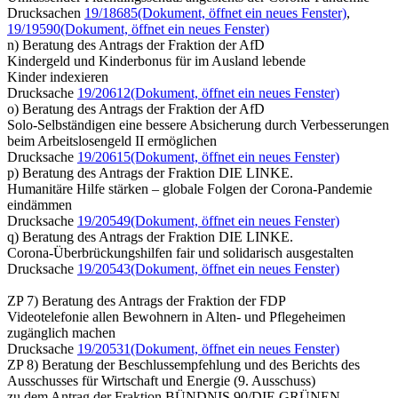
Drucksachen
19/18685
(Dokument, öffnet ein neues Fenster)
,
19/19590
(Dokument, öffnet ein neues Fenster)
n) Beratung des Antrags der Fraktion der AfD
Kindergeld und Kinderbonus für im Ausland lebende
Kinder indexieren
Drucksache
19/20612
(Dokument, öffnet ein neues Fenster)
o) Beratung des Antrags der Fraktion der AfD
Solo-Selbständigen eine bessere Absicherung durch Verbesserungen
beim Arbeitslosengeld II ermöglichen
Drucksache
19/20615
(Dokument, öffnet ein neues Fenster)
p) Beratung des Antrags der Fraktion DIE LINKE.
Humanitäre Hilfe stärken – globale Folgen der Corona-Pandemie
eindämmen
Drucksache
19/20549
(Dokument, öffnet ein neues Fenster)
q) Beratung des Antrags der Fraktion DIE LINKE.
Corona-Überbrückungshilfen fair und solidarisch ausgestalten
Drucksache
19/20543
(Dokument, öffnet ein neues Fenster)
ZP 7) Beratung des Antrags der Fraktion der FDP
Videotelefonie allen Bewohnern in Alten- und Pflegeheimen
zugänglich machen
Drucksache
19/20531
(Dokument, öffnet ein neues Fenster)
ZP 8) Beratung der Beschlussempfehlung und des Berichts des
Ausschusses für Wirtschaft und Energie (9. Ausschuss)
zu dem Antrag der Fraktion BÜNDNIS 90/DIE GRÜNEN