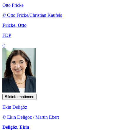
Otto Fricke
© Otto Fricke/Christian Kaufels
Fricke, Otto
FDP
()
Bildinformationen
Ekin Deligöz
© Ekin Deligöz / Martin Ebert
Deligöz, Ekin