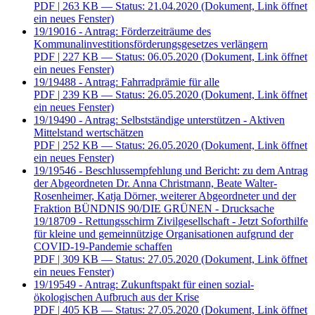
PDF
| 263 KB — Status: 21.04.2020
(Dokument, Link öffnet
ein neues Fenster)
19/19016 - Antrag: Förderzeiträume des
Kommunalinvestitionsförderungsgesetzes verlängern
PDF
| 227 KB — Status: 06.05.2020
(Dokument, Link öffnet
ein neues Fenster)
19/19488 - Antrag: Fahrradprämie für alle
PDF
| 239 KB — Status: 26.05.2020
(Dokument, Link öffnet
ein neues Fenster)
19/19490 - Antrag: Selbstständige unterstützen - Aktiven
Mittelstand wertschätzen
PDF
| 252 KB — Status: 26.05.2020
(Dokument, Link öffnet
ein neues Fenster)
19/19546 - Beschlussempfehlung und Bericht: zu dem Antrag
der Abgeordneten Dr. Anna Christmann, Beate Walter-
Rosenheimer, Katja Dörner, weiterer Abgeordneter und der
Fraktion BÜNDNIS 90/DIE GRÜNEN - Drucksache
19/18709 - Rettungsschirm Zivilgesellschaft - Jetzt Soforthilfe
für kleine und gemeinnützige Organisationen aufgrund der
COVID-19-Pandemie schaffen
PDF
| 309 KB — Status: 27.05.2020
(Dokument, Link öffnet
ein neues Fenster)
19/19549 - Antrag: Zukunftspakt für einen sozial-
ökologischen Aufbruch aus der Krise
PDF
| 405 KB — Status: 27.05.2020
(Dokument, Link öffnet