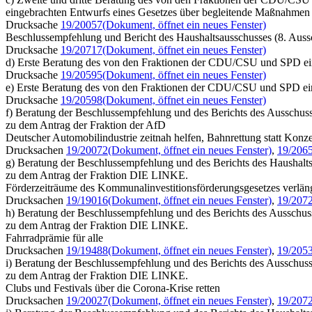
eingebrachten Entwurfs eines Gesetzes über begleitende Maßnahmen
Drucksache
19/20057
(Dokument, öffnet ein neues Fenster)
Beschlussempfehlung und Bericht des Haushaltsausschusses (8. Auss
Drucksache
19/20717
(Dokument, öffnet ein neues Fenster)
d) Erste Beratung des von den Fraktionen der CDU/CSU und SPD ein
Drucksache
19/20595
(Dokument, öffnet ein neues Fenster)
e) Erste Beratung des von den Fraktionen der CDU/CSU und SPD ein
Drucksache
19/20598
(Dokument, öffnet ein neues Fenster)
f) Beratung der Beschlussempfehlung und des Berichts des Ausschusses
zu dem Antrag der Fraktion der AfD
Deutscher Automobilindustrie zeitnah helfen, Bahnrettung statt Kon
Drucksachen
19/20072
(Dokument, öffnet ein neues Fenster)
,
19/206
g) Beratung der Beschlussempfehlung und des Berichts des Haushalts
zu dem Antrag der Fraktion DIE LINKE.
Förderzeiträume des Kommunalinvestitionsförderungsgesetzes verlän
Drucksachen
19/19016
(Dokument, öffnet ein neues Fenster)
,
19/207
h) Beratung der Beschlussempfehlung und des Berichts des Ausschusse
zu dem Antrag der Fraktion DIE LINKE.
Fahrradprämie für alle
Drucksachen
19/19488
(Dokument, öffnet ein neues Fenster)
,
19/205
i) Beratung der Beschlussempfehlung und des Berichts des Ausschu
zu dem Antrag der Fraktion DIE LINKE.
Clubs und Festivals über die Corona-Krise retten
Drucksachen
19/20027
(Dokument, öffnet ein neues Fenster)
,
19/207