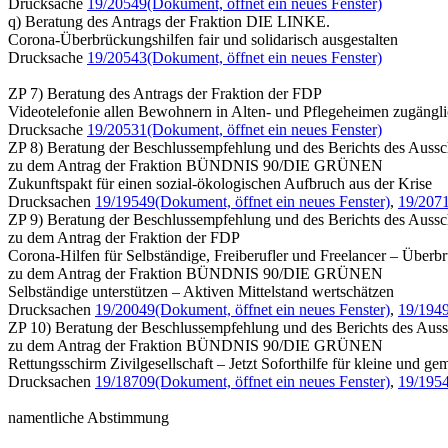
Drucksache
19/20549
(Dokument, öffnet ein neues Fenster)
q) Beratung des Antrags der Fraktion DIE LINKE.
Corona-Überbrückungshilfen fair und solidarisch ausgestalten
Drucksache
19/20543
(Dokument, öffnet ein neues Fenster)
ZP 7) Beratung des Antrags der Fraktion der FDP
Videotelefonie allen Bewohnern in Alten- und Pflegeheimen zugängl
Drucksache
19/20531
(Dokument, öffnet ein neues Fenster)
ZP 8) Beratung der Beschlussempfehlung und des Berichts des Aussch
zu dem Antrag der Fraktion BÜNDNIS 90/DIE GRÜNEN
Zukunftspakt für einen sozial-ökologischen Aufbruch aus der Krise
Drucksachen
19/19549
(Dokument, öffnet ein neues Fenster)
,
19/207
ZP 9) Beratung der Beschlussempfehlung und des Berichts des Aussch
zu dem Antrag der Fraktion der FDP
Corona-Hilfen für Selbständige, Freiberufler und Freelancer – Überb
zu dem Antrag der Fraktion BÜNDNIS 90/DIE GRÜNEN
Selbständige unterstützen – Aktiven Mittelstand wertschätzen
Drucksachen
19/20049
(Dokument, öffnet ein neues Fenster)
,
19/194
ZP 10) Beratung der Beschlussempfehlung und des Berichts des Aussc
zu dem Antrag der Fraktion BÜNDNIS 90/DIE GRÜNEN
Rettungsschirm Zivilgesellschaft – Jetzt Soforthilfe für kleine un
Drucksachen
19/18709
(Dokument, öffnet ein neues Fenster)
,
19/195
namentliche Abstimmung