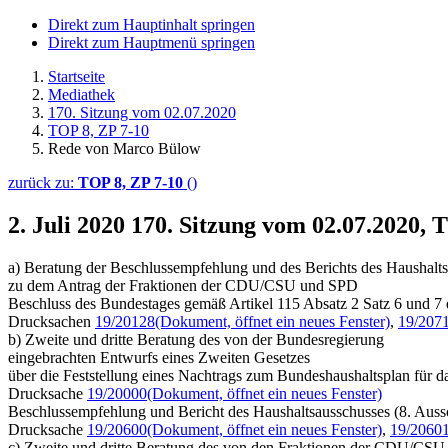
Direkt zum Hauptinhalt springen
Direkt zum Hauptmenü springen
Startseite
Mediathek
170. Sitzung vom 02.07.2020
TOP 8, ZP 7-10
Rede von Marco Bülow
zurück zu:
TOP 8, ZP 7-10
()
2. Juli 2020
170. Sitzung vom 02.07.2020,
a) Beratung der Beschlussempfehlung und des Berichts des Haushalts
zu dem Antrag der Fraktionen der CDU/CSU und SPD
Beschluss des Bundestages gemäß Artikel 115 Absatz 2 Satz 6 und 7
Drucksachen
19/20128
(Dokument, öffnet ein neues Fenster)
,
19/207
b) Zweite und dritte Beratung des von der Bundesregierung
eingebrachten Entwurfs eines Zweiten Gesetzes
über die Feststellung eines Nachtrags zum Bundeshaushaltsplan für d
Drucksache
19/20000
(Dokument, öffnet ein neues Fenster)
Beschlussempfehlung und Bericht des Haushaltsausschusses (8. Auss
Drucksache
19/20600
(Dokument, öffnet ein neues Fenster)
,
19/2060
c) Zweite und dritte Beratung des von den Fraktionen der CDU/CS