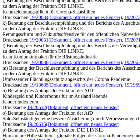
j) Beratung der Beschlussempfehlung und des Berichts des Haushalts
zu dem Antrag der Fraktion DIE LINKE.
Kennzeichnungspflicht für Corona-Staatshilfen
Drucksachen
19/20034
(Dokument, öffnet ein neues Fenster)
,
19/207
k) Beratung der Beschlussempfehlung und des Berichts des Ausschusse
zu dem Antrag der Fraktion DIE LINKE.
Rettungsschirm und Zukunftsoffensive für den öffentlichen Nahverke
Drucksachen
19/20031
(Dokument, öffnet ein neues Fenster)
,
19/207
l) Beratung der Beschlussempfehlung und des Berichts des Verteidig
zu dem Antrag der Fraktion DIE LINKE.
Kein Konjunkturpaket für die Rüstungsindustrie
Drucksachen
19/20036
(Dokument, öffnet ein neues Fenster)
,
19/206
m) Beratung der Beschlussempfehlung und des Berichts des Ausschus
zu dem Antrag der Fraktion DIE LINKE.
Umfassender Flüchtlingsschutz angesichts der Corona-Pandemie
Drucksachen
19/18685
(Dokument, öffnet ein neues Fenster)
,
19/195
n) Beratung des Antrags der Fraktion der AfD
Kindergeld und Kinderbonus für im Ausland lebende
Kinder indexieren
Drucksache
19/20612
(Dokument, öffnet ein neues Fenster)
o) Beratung des Antrags der Fraktion der AfD
Solo-Selbständigen eine bessere Absicherung durch Verbesserungen b
Drucksache
19/20615
(Dokument, öffnet ein neues Fenster)
p) Beratung des Antrags der Fraktion DIE LINKE.
Humanitäre Hilfe stärken – globale Folgen der Corona-Pandemie ei