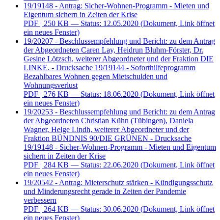
19/19148 - Antrag: Sicher-Wohnen-Programm - Mieten und
Eigentum sichern in Zeiten der Krise
PDF
| 250 KB — Status: 12.05.2020
(Dokument, Link öffnet
ein neues Fenster)
19/20207 - Beschlussempfehlung und Bericht: zu dem Antrag
der Abgeordneten Caren Lay, Heidrun Bluhm-Förster, Dr.
Gesine Lötzsch, weiterer Abgeordneter und der Fraktion DIE
LINKE. - Drucksache 19/19144 - Soforthilfeprogramm
Bezahlbares Wohnen gegen Mietschulden und
Wohnungsverlust
PDF
| 276 KB — Status: 18.06.2020
(Dokument, Link öffnet
ein neues Fenster)
19/20253 - Beschlussempfehlung und Bericht: zu dem Antrag
der Abgeordneten Christian Kühn (Tübingen), Daniela
Wagner, Helge Lindh, weiterer Abgeordneter und der
Fraktion BÜNDNIS 90/DIE GRÜNEN - Drucksache
19/19148 - Sicher-Wohnen-Programm - Mieten und Eigentum
sichern in Zeiten der Krise
PDF
| 284 KB — Status: 22.06.2020
(Dokument, Link öffnet
ein neues Fenster)
19/20542 - Antrag: Mieterschutz stärken - Kündigungsschutz
und Minderungsrecht gerade in Zeiten der Pandemie
verbessern
PDF
| 264 KB — Status: 30.06.2020
(Dokument, Link öffnet
ein neues Fenster)