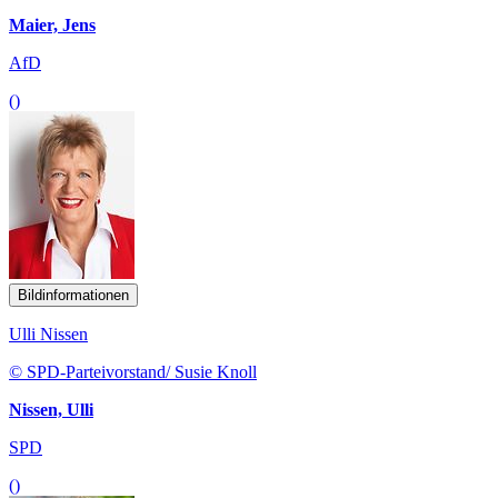
Maier, Jens
AfD
()
Bildinformationen
Ulli Nissen
© SPD-Parteivorstand/ Susie Knoll
Nissen, Ulli
SPD
()