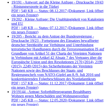
19/191 - Antwort: auf die Kleine Anfrage - Drucksache 19/43
- Rüstungsexporte in die Türkei
PDF
| 540 KB — Status: 08.12.2017
(Dokument, Link öffnet
ein neues Fenster)
19/202 - Kleine Anfrage: Die Unabhängigkeit von Katalonien
und EU
PDF
| 149 KB — Status: 07.12.2017
(Dokument, Link öffnet
ein neues Fenster)
19/205 - Bericht: zu dem Antrag der Bundesregierung -
Drucksache 19/23 - Fortsetzung des Einsatzes bewaffneter
deutscher Streitkräfte zur Verhütung und Unterbindung
terroristischer Handlungen durch die Terrororganisation IS auf
Grundlage von Artikel 51 der Charta der Vereinten Nationen
in Verbindung mit Artikel 42 Absatz 7 des Vertrages über die
Europäische Union und den Resolutionen 2170 (2014), 2199
(2015), 2249 (2015) des Sicherheitsrates der Vereinten
Nationen sowie des Beschlusses der Staats- und
Regierungschefs vom NATO-Gipfel am 8./9. Juli 2016 und
konkretisierenden Folgebeschlüssen des Nordatlantikrats
PDF
| 157 KB — Status: 11.12.2017
(Dokument, Link öffnet
ein neues Fenster)
19/19144 - Antrag: Soforthilfeprogramm Bezahlbares
Wohnen gegen Mietschulden und Wohnungsverlust
PDF
| 245 KB — Status: 12.05.2020
(Dokument, Link öffnet
ein neues Fenster)