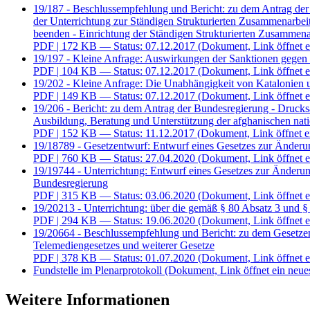
19/187 - Beschlussempfehlung und Bericht: zu dem Antrag der
der Unterrichtung zur Ständigen Strukturierten Zusammenarbe
beenden - Einrichtung der Ständigen Strukturierten Zusammena
PDF
| 172 KB — Status: 07.12.2017
(Dokument, Link öffnet e
19/197 - Kleine Anfrage: Auswirkungen der Sanktionen gegen 
PDF
| 104 KB — Status: 07.12.2017
(Dokument, Link öffnet e
19/202 - Kleine Anfrage: Die Unabhängigkeit von Katalonien
PDF
| 149 KB — Status: 07.12.2017
(Dokument, Link öffnet e
19/206 - Bericht: zu dem Antrag der Bundesregierung - Drucksa
Ausbildung, Beratung und Unterstützung der afghanischen natio
PDF
| 152 KB — Status: 11.12.2017
(Dokument, Link öffnet e
19/18789 - Gesetzentwurf: Entwurf eines Gesetzes zur Änderu
PDF
| 760 KB — Status: 27.04.2020
(Dokument, Link öffnet e
19/19744 - Unterrichtung: Entwurf eines Gesetzes zur Änderu
Bundesregierung
PDF
| 315 KB — Status: 03.06.2020
(Dokument, Link öffnet e
19/20213 - Unterrichtung: über die gemäß § 80 Absatz 3 und §
PDF
| 294 KB — Status: 19.06.2020
(Dokument, Link öffnet e
19/20664 - Beschlussempfehlung und Bericht: zu dem Gesetzen
Telemediengesetzes und weiterer Gesetze
PDF
| 378 KB — Status: 01.07.2020
(Dokument, Link öffnet e
Fundstelle im Plenarprotokoll
(Dokument, Link öffnet ein neues
Weitere Informationen