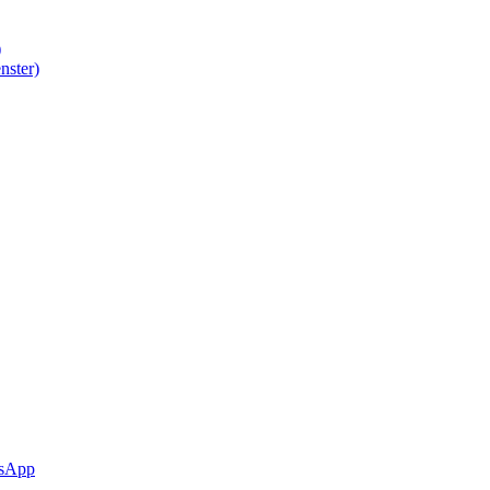
)
nster)
sApp