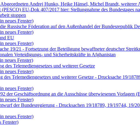
 Abgeordneten Andrej Hunko, Heike Hänsel, Michel Brandt, weiterer 
it (PESCO) EU-Dok 407/2017 hier: Stellungnahme des Bundestages nach
rbeit stoppen
in neues Fenster)
die Russische Föderation auf den Außenhandel der Bundesrepublik De
in neues Fenster)
 und EU
in neues Fenster)
che 19/21 - Fortsetzung der Beteiligung bewaffneter deutscher Streit
nalen Verteidigungs- und Sicherheitskräfte in Afghanistan
in neues Fenster)
ng des Telemediengesetzes und weiterer Gesetze
in neues Fenster)
ng des Telemediengesetzes und weiterer Gesetze - Drucksache 19/187
in neues Fenster)
 92 der Geschäftsordnung an die Ausschüsse überwiesenen Vorlagen (Ei
in neues Fenster)
twurf der Bundesregierung - Drucksachen 19/18789, 19/19744, 19/202
in neues Fenster)
 Fenster)