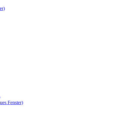
er)
)
ues Fenster)