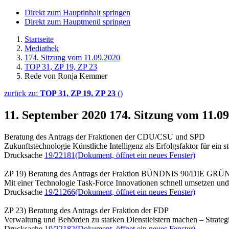
Direkt zum Hauptinhalt springen
Direkt zum Hauptmenü springen
Startseite
Mediathek
174. Sitzung vom 11.09.2020
TOP 31, ZP 19, ZP 23
Rede von Ronja Kemmer
zurück zu:
TOP 31, ZP 19, ZP 23
()
11. September 2020
174. Sitzung vom 11.0
Beratung des Antrags der Fraktionen der CDU/CSU und SPD
Zukunftstechnologie Künstliche Intelligenz als Erfolgsfaktor für e
Drucksache
19/22181
(Dokument, öffnet ein neues Fenster)
ZP 19) Beratung des Antrags der Fraktion BÜNDNIS 90/DIE GR
Mit einer Technologie Task-Force Innovationen schnell umsetzen und 
Drucksache
19/21266
(Dokument, öffnet ein neues Fenster)
ZP 23) Beratung des Antrags der Fraktion der FDP
Verwaltung und Behörden zu starken Dienstleistern machen – Strategie
Drucksache
19/22182
(Dokument, öffnet ein neues Fenster)