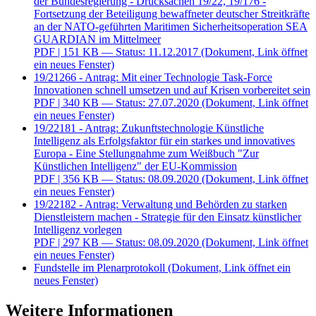
der Bundesregierung - Drucksachen 19/22, 19/176 -
Fortsetzung der Beteiligung bewaffneter deutscher Streitkräfte
an der NATO-geführten Maritimen Sicherheitsoperation SEA
GUARDIAN im Mittelmeer
PDF
| 151 KB — Status: 11.12.2017
(Dokument, Link öffnet
ein neues Fenster)
19/21266 - Antrag: Mit einer Technologie Task-Force
Innovationen schnell umsetzen und auf Krisen vorbereitet sein
PDF
| 340 KB — Status: 27.07.2020
(Dokument, Link öffnet
ein neues Fenster)
19/22181 - Antrag: Zukunftstechnologie Künstliche
Intelligenz als Erfolgsfaktor für ein starkes und innovatives
Europa - Eine Stellungnahme zum Weißbuch "Zur
Künstlichen Intelligenz" der EU-Kommission
PDF
| 356 KB — Status: 08.09.2020
(Dokument, Link öffnet
ein neues Fenster)
19/22182 - Antrag: Verwaltung und Behörden zu starken
Dienstleistern machen - Strategie für den Einsatz künstlicher
Intelligenz vorlegen
PDF
| 297 KB — Status: 08.09.2020
(Dokument, Link öffnet
ein neues Fenster)
Fundstelle im Plenarprotokoll
(Dokument, Link öffnet ein
neues Fenster)
Weitere Informationen