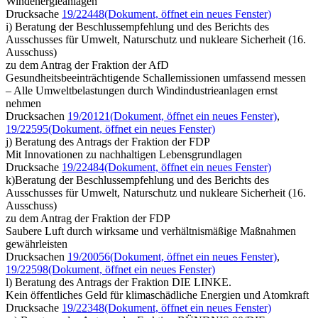
Windenergieanlagen
Drucksache
19/22448
(Dokument, öffnet ein neues Fenster)
i) Beratung der Beschlussempfehlung und des Berichts des
Ausschusses für Umwelt, Naturschutz und nukleare Sicherheit (16.
Ausschuss)
zu dem Antrag der Fraktion der AfD
Gesundheitsbeeinträchtigende Schallemissionen umfassend messen
– Alle Umweltbelastungen durch Windindustrieanlagen ernst
nehmen
Drucksachen
19/20121
(Dokument, öffnet ein neues Fenster)
,
19/22595
(Dokument, öffnet ein neues Fenster)
j) Beratung des Antrags der Fraktion der FDP
Mit Innovationen zu nachhaltigen Lebensgrundlagen
Drucksache
19/22484
(Dokument, öffnet ein neues Fenster)
k)Beratung der Beschlussempfehlung und des Berichts des
Ausschusses für Umwelt, Naturschutz und nukleare Sicherheit (16.
Ausschuss)
zu dem Antrag der Fraktion der FDP
Saubere Luft durch wirksame und verhältnismäßige Maßnahmen
gewährleisten
Drucksachen
19/20056
(Dokument, öffnet ein neues Fenster)
,
19/22598
(Dokument, öffnet ein neues Fenster)
l) Beratung des Antrags der Fraktion DIE LINKE.
Kein öffentliches Geld für klimaschädliche Energien und Atomkraft
Drucksache
19/22348
(Dokument, öffnet ein neues Fenster)