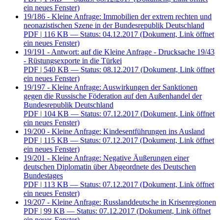
ein neues Fenster)
19/186 - Kleine Anfrage: Immobilien der extrem rechten und
neonazistischen Szene in der Bundesrepublik Deutschland
PDF
| 116 KB — Status: 04.12.2017
(Dokument, Link öffnet
ein neues Fenster)
19/191 - Antwort: auf die Kleine Anfrage - Drucksache 19/43
- Rüstungsexporte in die Türkei
PDF
| 540 KB — Status: 08.12.2017
(Dokument, Link öffnet
ein neues Fenster)
19/197 - Kleine Anfrage: Auswirkungen der Sanktionen
gegen die Russische Föderation auf den Außenhandel der
Bundesrepublik Deutschland
PDF
| 104 KB — Status: 07.12.2017
(Dokument, Link öffnet
ein neues Fenster)
19/200 - Kleine Anfrage: Kindesentführungen ins Ausland
PDF
| 115 KB — Status: 07.12.2017
(Dokument, Link öffnet
ein neues Fenster)
19/201 - Kleine Anfrage: Negative Äußerungen einer
deutschen Diplomatin über Abgeordnete des Deutschen
Bundestages
PDF
| 113 KB — Status: 07.12.2017
(Dokument, Link öffnet
ein neues Fenster)
19/207 - Kleine Anfrage: Russlanddeutsche in Krisenregionen
PDF
| 99 KB — Status: 07.12.2017
(Dokument, Link öffnet
ein neues Fenster)