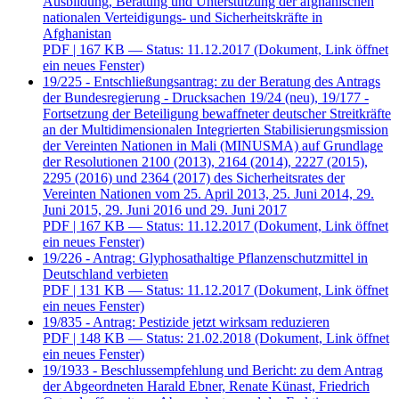
Ausbildung, Beratung und Unterstützung der afghanischen
nationalen Verteidigungs- und Sicherheitskräfte in
Afghanistan
PDF
| 167 KB — Status: 11.12.2017
(Dokument, Link öffnet
ein neues Fenster)
19/225 - Entschließungsantrag: zu der Beratung des Antrags
der Bundesregierung - Drucksachen 19/24 (neu), 19/177 -
Fortsetzung der Beteiligung bewaffneter deutscher Streitkräfte
an der Multidimensionalen Integrierten Stabilisierungsmission
der Vereinten Nationen in Mali (MINUSMA) auf Grundlage
der Resolutionen 2100 (2013), 2164 (2014), 2227 (2015),
2295 (2016) und 2364 (2017) des Sicherheitsrates der
Vereinten Nationen vom 25. April 2013, 25. Juni 2014, 29.
Juni 2015, 29. Juni 2016 und 29. Juni 2017
PDF
| 167 KB — Status: 11.12.2017
(Dokument, Link öffnet
ein neues Fenster)
19/226 - Antrag: Glyphosathaltige Pflanzenschutzmittel in
Deutschland verbieten
PDF
| 131 KB — Status: 11.12.2017
(Dokument, Link öffnet
ein neues Fenster)
19/835 - Antrag: Pestizide jetzt wirksam reduzieren
PDF
| 148 KB — Status: 21.02.2018
(Dokument, Link öffnet
ein neues Fenster)
19/1933 - Beschlussempfehlung und Bericht: zu dem Antrag
der Abgeordneten Harald Ebner, Renate Künast, Friedrich