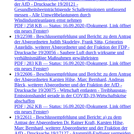
der AfD - Drucksache 19/20121 -
Gesundheitsbeeinträchtigende Schallemissionen umfassend
messen - Alle Umweltbelastungen durch
Windindustrieanlagen ernst nehmen
PDF
| 258 KB — Status: 16.09.2020
(Dokument, Link öffnet
ein neues Fenster)
19/22598 - Beschlussempfehlung und Bericht: zu dem Antrag
der Abgeordneten Judith Skudelny, Frank Sitta, Grigorios
Aggelidis, weiterer Abgeordneter und der Fraktion der FDP -
Drucksache 19/20056 - Saubere Luft durch wirksame und
verhältnismäßige Maßnahmen gewährleisten
PDF
| 283 KB — Status: 16.09.2020
(Dokument, Link öffnet
ein neues Fenster)
19/22606 - Beschlussempfehlung und Bericht: zu dem Antrag
der Abgeordneten Karsten Hilse, Marc Bernhard, Andreas
Bleck, weiterer Abgeordneter und der Fraktion der AfD -
Drucksache 19/20075 - Wirtschaft entlasten - Treibhausgas-
Emissionshandel gerade in der COVID-19-Wirtschaftskrise
abschaffen
PDF
| 262 KB — Status: 16.09.2020
(Dokument, Link öffnet
ein neues Fenster)
19/22611 - Beschlussempfehlung und Bericht: a) zu dem
Antrag der Abgeordneten Dr. Rainer Kraft, Karsten Hilse,
Marc Bernhard, weiterer Abgeordneter und der Fraktion der
AfD - Drucksache 19/17127 - Atommüll-Endlager vermeiden