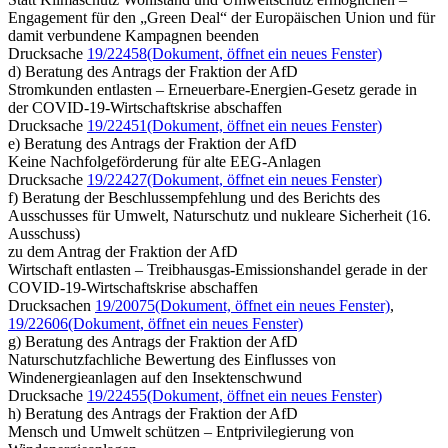
Engagement für den „Green Deal“ der Europäischen Union und für
damit verbundene Kampagnen beenden
Drucksache
19/22458
(Dokument, öffnet ein neues Fenster)
d) Beratung des Antrags der Fraktion der AfD
Stromkunden entlasten – Erneuerbare-Energien-Gesetz gerade in
der COVID-19-Wirtschaftskrise abschaffen
Drucksache
19/22451
(Dokument, öffnet ein neues Fenster)
e) Beratung des Antrags der Fraktion der AfD
Keine Nachfolgeförderung für alte EEG-Anlagen
Drucksache
19/22427
(Dokument, öffnet ein neues Fenster)
f) Beratung der Beschlussempfehlung und des Berichts des
Ausschusses für Umwelt, Naturschutz und nukleare Sicherheit (16.
Ausschuss)
zu dem Antrag der Fraktion der AfD
Wirtschaft entlasten – Treibhausgas-Emissionshandel gerade in der
COVID-19-Wirtschaftskrise abschaffen
Drucksachen
19/20075
(Dokument, öffnet ein neues Fenster)
,
19/22606
(Dokument, öffnet ein neues Fenster)
g) Beratung des Antrags der Fraktion der AfD
Naturschutzfachliche Bewertung des Einflusses von
Windenergieanlagen auf den Insektenschwund
Drucksache
19/22455
(Dokument, öffnet ein neues Fenster)
h) Beratung des Antrags der Fraktion der AfD
Mensch und Umwelt schützen – Entprivilegierung von