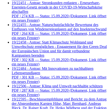
19/22451 - Antrag: Stromkunden entlasten - Erneuerbare-
Energien-Gesetz gerade in der COVID-19-Wirtschaftskrise
abschaffen
PDF
| 274 KB — Status: 15.09.2020
(Dokument, Link öffnet
ein neues Fenster)
19/22455 - Antrag: Naturschutzfachliche Bewertung des
Einflusses von Windenergieanlagen auf den Insektenschwund
PDF
| 264 KB — Status: 15.09.2020
(Dokument, Link öffnet
ein neues Fenster)
19/22458 - Antrag: Statt Klimaschutz Wohlstand und
Umweltschutz ermöglichen - Engagement für den Green Deal
der Europäischen Union und für damit verbundene
Kampagnen beenden
PDF
| 302 KB — Status: 15.09.2020
(Dokument, Link öffnet
ein neues Fenster)
19/22484 - Antrag: Mit Innovationen zu nachhaltigen
Lebensgrundlagen
PDF
| 301 KB — Status: 15.09.2020
(Dokument, Link öffnet
ein neues Fenster)
19/22506 - Antrag: Klima und Umwelt nachhaltig schützen
PDF
| 287 KB — Status: 15.09.2020
(Dokument, Link öffnet
ein neues Fenster)
19/22595 - Beschlussempfehlung und Bericht: zu dem Antrag
der Abgeordneten Karsten Hilse, Marc Bernhard, Andreas
Bleck, Dr. Rainer Kraft, Dr. Heiko Wildberg und der Fraktion