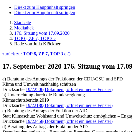
Direkt zum Hauptinhalt springen
Direkt zum Hauptmenü springen
Startseite
Mediathek
176. Sitzung vom 17.09.2020
TOP 6, ZP 7, TOP 3 c
Rede von Julia Klöckner
zurück zu:
TOP 6, ZP 7, TOP 3 c
()
17. September 2020
176. Sitzung vom 17.0
a) Beratung des Antrags der Fraktionen der CDU/CSU und SPD
Klima und Umwelt nachhaltig schützen
Drucksache
19/22506
(Dokument, öffnet ein neues Fenster)
b) Unterrichtung durch die Bundesregierung
Klimaschutzbericht 2019
Drucksache
19/22180
(Dokument, öffnet ein neues Fenster)
c) Beratung des Antrags der Fraktion der AfD
Statt Klimaschutz Wohlstand und Umweltschutz ermöglichen – Enga
Drucksache
19/22458
(Dokument, öffnet ein neues Fenster)
d) Beratung des Antrags der Fraktion der AfD
Stromkunden entlasten – Erneuerbare-Energien-Gesetz gerade in der