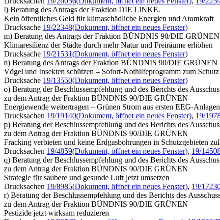
Drucksachen
19/20056
(Dokument, öffnet ein neues Fenster)
,
19/225
l) Beratung des Antrags der Fraktion DIE LINKE.
Kein öffentliches Geld für klimaschädliche Energien und Atomkraft
Drucksache
19/22348
(Dokument, öffnet ein neues Fenster)
m) Beratung des Antrags der Fraktion BÜNDNIS 90/DIE GRÜNEN
Klimaresilienz der Städte durch mehr Natur und Freiräume erhöhen
Drucksache
19/21531
(Dokument, öffnet ein neues Fenster)
n) Beratung des Antrags der Fraktion BÜNDNIS 90/DIE GRÜNEN
Vögel und Insekten schützen – Sofort-Nothilfeprogramm zum Schutz 
Drucksache
19/13550
(Dokument, öffnet ein neues Fenster)
o) Beratung der Beschlussempfehlung und des Berichts des Ausschuss
zu dem Antrag der Fraktion BÜNDNIS 90/DIE GRÜNEN
Energiewende weitertragen – Grünen Strom aus ersten EEG-Anlagen
Drucksachen
19/19140
(Dokument, öffnet ein neues Fenster)
,
19/197
p) Beratung der Beschlussempfehlung und des Berichts des Ausschuss
zu dem Antrag der Fraktion BÜNDNIS 90/DIE GRÜNEN
Fracking verbieten und keine Erdgasbohrungen in Schutzgebieten zul
Drucksachen
19/4859
(Dokument, öffnet ein neues Fenster)
,
19/1450
q) Beratung der Beschlussempfehlung und des Berichts des Ausschuss
zu dem Antrag der Fraktion BÜNDNIS 90/DIE GRÜNEN
Strategie für saubere und gesunde Luft jetzt umsetzen
Drucksachen
19/8985
(Dokument, öffnet ein neues Fenster)
,
19/1723
r) Beratung der Beschlussempfehlung und des Berichts des Ausschuss
zu dem Antrag der Fraktion BÜNDNIS 90/DIE GRÜNEN
Pestizide jetzt wirksam reduzieren