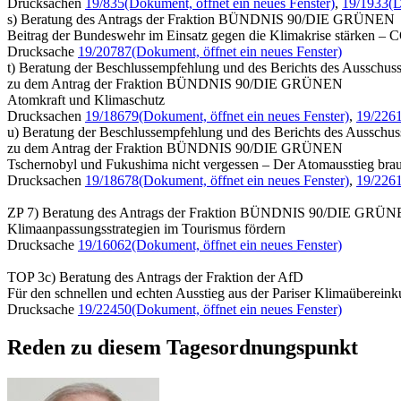
Drucksachen
19/835
(Dokument, öffnet ein neues Fenster)
,
19/1933
(D
s) Beratung des Antrags der Fraktion BÜNDNIS 90/DIE GRÜNEN
Beitrag der Bundeswehr im Einsatz gegen die Klimakrise stärken – C
Drucksache
19/20787
(Dokument, öffnet ein neues Fenster)
t) Beratung der Beschlussempfehlung und des Berichts des Ausschuss
zu dem Antrag der Fraktion BÜNDNIS 90/DIE GRÜNEN
Atomkraft und Klimaschutz
Drucksachen
19/18679
(Dokument, öffnet ein neues Fenster)
,
19/226
u) Beratung der Beschlussempfehlung und des Berichts des Ausschuss
zu dem Antrag der Fraktion BÜNDNIS 90/DIE GRÜNEN
Tschernobyl und Fukushima nicht vergessen – Der Atomausstieg br
Drucksachen
19/18678
(Dokument, öffnet ein neues Fenster)
,
19/226
ZP 7) Beratung des Antrags der Fraktion BÜNDNIS 90/DIE GRÜ
Klimaanpassungsstrategien im Tourismus fördern
Drucksache
19/16062
(Dokument, öffnet ein neues Fenster)
TOP 3c) Beratung des Antrags der Fraktion der AfD
Für den schnellen und echten Ausstieg aus der Pariser Klimaüberei
Drucksache
19/22450
(Dokument, öffnet ein neues Fenster)
Reden zu diesem Tagesordnungspunkt