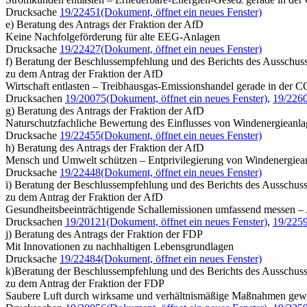
Drucksache
19/22451
(Dokument, öffnet ein neues Fenster)
e) Beratung des Antrags der Fraktion der AfD
Keine Nachfolgeförderung für alte EEG-Anlagen
Drucksache
19/22427
(Dokument, öffnet ein neues Fenster)
f) Beratung der Beschlussempfehlung und des Berichts des Ausschuss
zu dem Antrag der Fraktion der AfD
Wirtschaft entlasten – Treibhausgas-Emissionshandel gerade in der 
Drucksachen
19/20075
(Dokument, öffnet ein neues Fenster)
,
19/226
g) Beratung des Antrags der Fraktion der AfD
Naturschutzfachliche Bewertung des Einflusses von Windenergieanl
Drucksache
19/22455
(Dokument, öffnet ein neues Fenster)
h) Beratung des Antrags der Fraktion der AfD
Mensch und Umwelt schützen – Entprivilegierung von Windenergiea
Drucksache
19/22448
(Dokument, öffnet ein neues Fenster)
i) Beratung der Beschlussempfehlung und des Berichts des Ausschuss
zu dem Antrag der Fraktion der AfD
Gesundheitsbeeinträchtigende Schallemissionen umfassend messen –
Drucksachen
19/20121
(Dokument, öffnet ein neues Fenster)
,
19/225
j) Beratung des Antrags der Fraktion der FDP
Mit Innovationen zu nachhaltigen Lebensgrundlagen
Drucksache
19/22484
(Dokument, öffnet ein neues Fenster)
k)Beratung der Beschlussempfehlung und des Berichts des Ausschusse
zu dem Antrag der Fraktion der FDP
Saubere Luft durch wirksame und verhältnismäßige Maßnahmen gewä