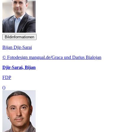
Bildinformationen
Bijan Djir-Sarai
© Fotodesign mangual.de/Graca und Darius Bialojan
Djir-Sarai, Bijan
FDP
()