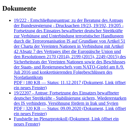
19/222 - Entschließungsantrag: zu der Beratung des Antrags
der Bundesregierung - Drucksachen 19/23, 19/192, 19/205 -
Fortsetzung des Einsatzes bewaffneter deutscher Streitkräfte
zur Verhütung und Unterbindung terroristischer Handlungen
durch die Terrororganisation IS auf Grundlage von Artikel 51
der Charta der Vereinten Nationen in Verbindung mit Artikel
42 Absatz 7 des Vertrages über die Europäische Union und
den Resolutionen 2170 (2014), 2199 (2015), 2249 (2015) des
Sicherheitsrats der Vereinten Nationen sowie des Beschlusses
der Staats- und Regierungschefs vom NATO-Gipfel am 8./9.
Juli 2016 und konkretisierenden Folgebeschlüssen des
Nordatlantikrats
PDF
| 180 KB — Status: 11.12.2017
(Dokument, Link öffnet
ein neues Fenster)
19/22207 - Antrag: Fortsetzung des Einsatzes bewaffneter
deutscher Streitkräfte - Stabilisierung sichern, Wiedererstarken
des IS verhindern, Versöhnung fördern in Irak und Syrien
PDF
| 320 KB — Status: 09.09.2020
(Dokument, Link öffnet
ein neues Fenster)
Fundstelle im Plenarprotokoll
(Dokument, Link öffnet ein
neues Fenster)
Weitere Informationen