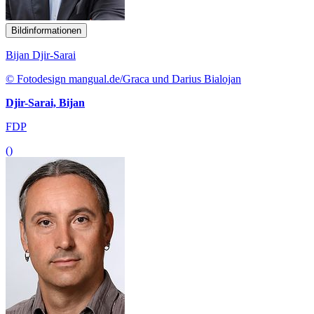
Bildinformationen
Bijan Djir-Sarai
© Fotodesign mangual.de/Graca und Darius Bialojan
Djir-Sarai, Bijan
FDP
()