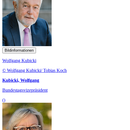
Bildinformationen
Wolfgang Kubicki
© Wolfgang Kubicki/ Tobias Koch
Kubicki, Wolfgang
Bundestagsvizepräsident
()