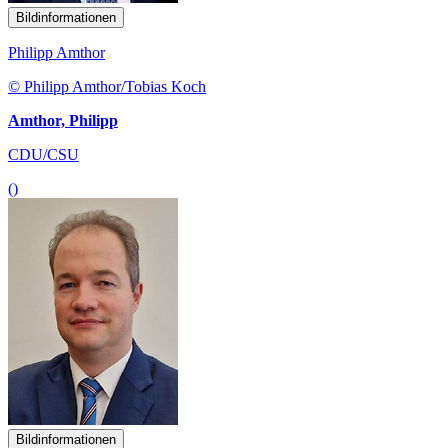
Bildinformationen
Philipp Amthor
© Philipp Amthor/Tobias Koch
Amthor, Philipp
CDU/CSU
()
Bildinformationen