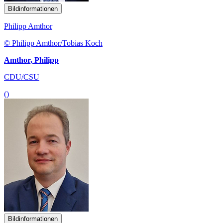
Bildinformationen
Philipp Amthor
© Philipp Amthor/Tobias Koch
Amthor, Philipp
CDU/CSU
()
Bildinformationen