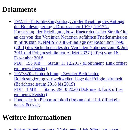
Dokumente
19/238 - Entschließungsantrag: zu der Beratung des Antrags
der Bundesregierung - Drucksachen 19/20, 19/175 -
Fortsetzung der Beteiligung bewaffneter deutscher Streitkräfte
an der von den Vereinten Nationen geführten Friedensmission
in Südsudan (UNMISS) auf Grundlage der Resolution 1996
(2011) des Sicherheitsrates der Vereinten Nationen vom 8. Juli
2011 und Folgeresolutionen, zuletzt 2327 (2016) vom 16.
Dezember 2016
PDF
| 155 KB — Status: 11.12.2017
(Dokument, Link öffnet
ein neues Fenster)
19/23820 - Unterrichtung: Zweiter Bericht der
Bundesregierung zur weltweiten Lage der Religionsfreiheit
(Berichtszeitraum 2018 bis 2019)
PDF
| 3 MB — Status: 29.10.2020
(Dokument, Link öffnet
ein neues Fenster)
Fundstelle im Plenarprotokoll
(Dokument, Link öffnet ein
neues Fenster)
Weitere Informationen
Nutzungsbedingungen
(Dokument, Link öffnet ein neues