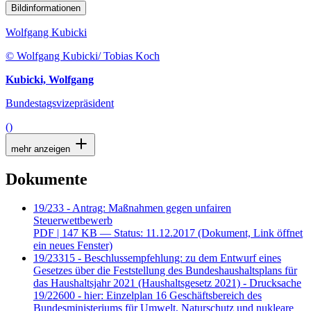
Bildinformationen
Wolfgang Kubicki
© Wolfgang Kubicki/ Tobias Koch
Kubicki, Wolfgang
Bundestagsvizepräsident
()
mehr anzeigen
Dokumente
19/233 - Antrag: Maßnahmen gegen unfairen
Steuerwettbewerb
PDF
| 147 KB — Status: 11.12.2017
(Dokument, Link öffnet
ein neues Fenster)
19/23315 - Beschlussempfehlung: zu dem Entwurf eines
Gesetzes über die Feststellung des Bundeshaushaltsplans für
das Haushaltsjahr 2021 (Haushaltsgesetz 2021) - Drucksache
19/22600 - hier: Einzelplan 16 Geschäftsbereich des
Bundesministeriums für Umwelt, Naturschutz und nukleare