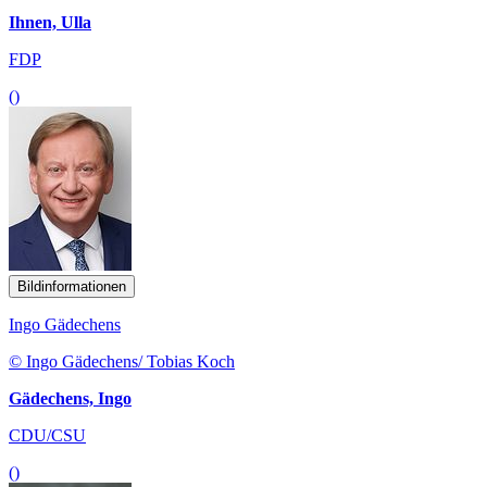
Ihnen, Ulla
FDP
()
Bildinformationen
Ingo Gädechens
© Ingo Gädechens/ Tobias Koch
Gädechens, Ingo
CDU/CSU
()