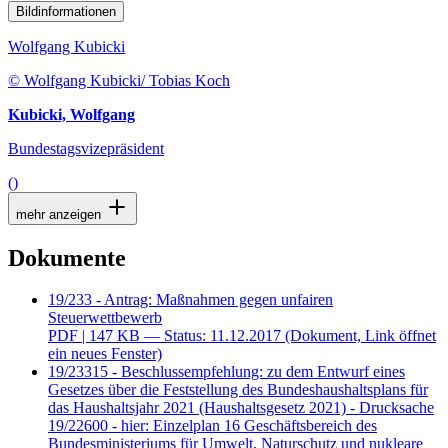
Bildinformationen
Wolfgang Kubicki
© Wolfgang Kubicki/ Tobias Koch
Kubicki, Wolfgang
Bundestagsvizepräsident
()
mehr anzeigen
Dokumente
19/233 - Antrag: Maßnahmen gegen unfairen
Steuerwettbewerb
PDF
| 147 KB — Status: 11.12.2017
(Dokument, Link öffnet
ein neues Fenster)
19/23315 - Beschlussempfehlung: zu dem Entwurf eines
Gesetzes über die Feststellung des Bundeshaushaltsplans für
das Haushaltsjahr 2021 (Haushaltsgesetz 2021) - Drucksache
19/22600 - hier: Einzelplan 16 Geschäftsbereich des
Bundesministeriums für Umwelt, Naturschutz und nukleare