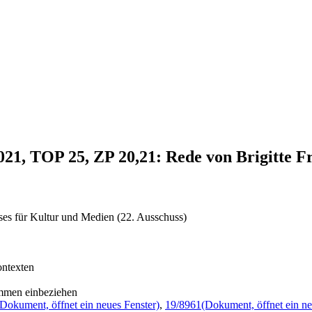
021, TOP 25, ZP 20,21: Rede von Brigitte F
ses für Kultur und Medien (22. Ausschuss)
ontexten
ommen einbeziehen
(Dokument, öffnet ein neues Fenster)
,
19/8961
(Dokument, öffnet ein ne