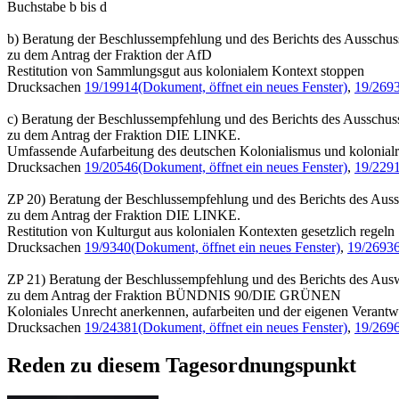
Buchstabe b bis d
b) Beratung der Beschlussempfehlung und des Berichts des Ausschus
zu dem Antrag der Fraktion der AfD
Restitution von Sammlungsgut aus kolonialem Kontext stoppen
Drucksachen
19/19914
(Dokument, öffnet ein neues Fenster)
,
19/269
c) Beratung der Beschlussempfehlung und des Berichts des Ausschus
zu dem Antrag der Fraktion DIE LINKE.
Umfassende Aufarbeitung des deutschen Kolonialismus und kolonialr
Drucksachen
19/20546
(Dokument, öffnet ein neues Fenster)
,
19/229
ZP 20) Beratung der Beschlussempfehlung und des Berichts des Auss
zu dem Antrag der Fraktion DIE LINKE.
Restitution von Kulturgut aus kolonialen Kontexten gesetzlich regeln
Drucksachen
19/9340
(Dokument, öffnet ein neues Fenster)
,
19/2693
ZP 21) Beratung der Beschlussempfehlung und des Berichts des Ausw
zu dem Antrag der Fraktion BÜNDNIS 90/DIE GRÜNEN
Koloniales Unrecht anerkennen, aufarbeiten und der eigenen Verantw
Drucksachen
19/24381
(Dokument, öffnet ein neues Fenster)
,
19/269
Reden zu diesem Tagesordnungspunkt