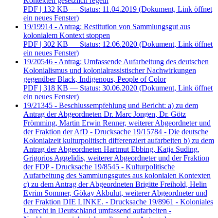
Kontexten gesetzlich regeln
PDF
| 132 KB — Status: 11.04.2019
(Dokument, Link öffnet
ein neues Fenster)
19/19914 - Antrag: Restitution von Sammlungsgut aus
kolonialem Kontext stoppen
PDF
| 302 KB — Status: 12.06.2020
(Dokument, Link öffnet
ein neues Fenster)
19/20546 - Antrag: Umfassende Aufarbeitung des deutschen
Kolonialismus und kolonialrassistischer Nachwirkungen
gegenüber Black, Indigenous, People of Color
PDF
| 318 KB — Status: 30.06.2020
(Dokument, Link öffnet
ein neues Fenster)
19/21345 - Beschlussempfehlung und Bericht: a) zu dem
Antrag der Abgeordneten Dr. Marc Jongen, Dr. Götz
Frömming, Martin Erwin Renner, weiterer Abgeordneter und
der Fraktion der AfD - Drucksache 19/15784 - Die deutsche
Kolonialzeit kulturpolitisch differenziert aufarbeiten b) zu dem
Antrag der Abgeordneten Hartmut Ebbing, Katja Suding,
Grigorios Aggelidis, weiterer Abgeordneter und der Fraktion
der FDP - Drucksache 19/8545 - Kulturpolitische
Aufarbeitung des Sammlungsgutes aus kolonialen Kontexten
c) zu dem Antrag der Abgeordneten Brigitte Freihold, Helin
Evrim Sommer, Gökay Akbulut, weiterer Abgeordneter und
der Fraktion DIE LINKE. - Drucksache 19/8961 - Koloniales
Unrecht in Deutschland umfassend aufarbeiten -