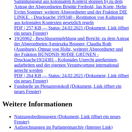
Sammlungsgut aus kolonialem Kontext stoppen b) zu dem
Antrag der Abgeordneten Brigitte Freihold, Jan Korte, Helin
Evrim Sommer, weiterer Abgeordneter und der Fraktion DIE
LINKE. - Drucksache 19/9340 - Restitution von Kulturgut
aus kolonialen Kontexten gesetzlich regeln
PDF
| 257 KB — Status: 24.02.2021
(Dokument, Link öffnet
ein neues Fenster)
19/26962 - Beschlussempfehlung und Bericht: zu dem Antrag
der Abgeordneten Agnieszka Brugger, Claudia Roth
(Augsburg), Ottmar von Holtz, weiterer Abgeordneter und
der Fraktion BÜNDNIS 90/DIE GRÜNEN -
Drucksache19/24381 - Koloniales Unrecht anerkennen,
aufarbeiten und der eigenen Verantwortung international
gerecht werden
PDF
| 264 KB — Status: 24.02.2021
(Dokument, Link öffnet
ein neues Fenster)
Fundstelle im Plenarprotokoll
(Dokument, Link öffnet ein
neues Fenster)
Weitere Informationen
Nutzungsbedingungen
(Dokument, Link öffnet ein neues
Fenster)
Aufzeichnungen im Parlamentsarchiv
(Interner Link)