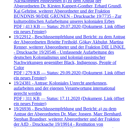
Nachkommen einbeziehen d) zu dem Antrag der
Abgeordneten Dr. Kirsten Kappert-Gonther, Erhard Grundl,
Kai Gehring, weiterer Abgeordneter und der Fraktion
BÜNDNIS 90/DIE GRÜNEN - Drucksache 19/7735 - Zur
kulturpolitischen Aufarbeitung unseres kolonialen Erbes
PDF
| 413 KB — Status: 29.07.2020
(Dokument, Link öffnet
ein neues Fenster)
19/22912 - Beschlussempfehlung und Bericht: zu dem Antrag
der Abgeordneten Brigitte Freihold, Gökay Akbulut, Martina
Renner, weiterer Abgeordneter und der Fraktion DIE LINKE.
- Drucksache 19/20546 - Umfassende Aufarbeitung des
deutschen Kolonialismus und kolonial-rassistischer
Nachwirkungen gegenüber Black, Indigenous, People of
Color
PDF
| 279 KB — Status: 29.09.2020
(Dokument, Link öffnet
ein neues Fenster)
19/24381 - Antrag: Koloniales Unrecht anerkennen,
aufarbeiten und der eigenen Verantwortung international
gerecht werden
PDF
| 311 KB — Status: 17.11.2020
(Dokument, Link öffnet
ein neues Fenster)
19/26936 - Beschlussempfehlung und Bericht: a) zu dem
Antrag der Abgeordneten Dr. Marc Jongen, Marc Bernhard,
Stephan Brandner, weiterer Abgeordneter und der Fraktion
der AfD - Drucksache 19/19914 - Restitution von