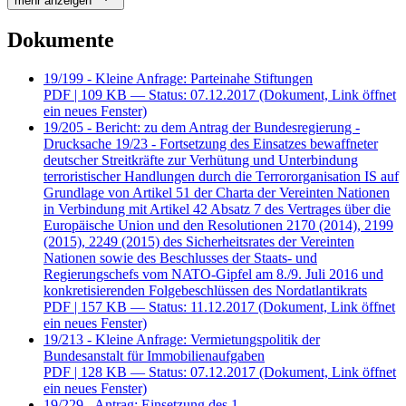
mehr anzeigen
Dokumente
19/199 - Kleine Anfrage: Parteinahe Stiftungen
PDF
| 109 KB — Status: 07.12.2017
(Dokument, Link öffnet
ein neues Fenster)
19/205 - Bericht: zu dem Antrag der Bundesregierung -
Drucksache 19/23 - Fortsetzung des Einsatzes bewaffneter
deutscher Streitkräfte zur Verhütung und Unterbindung
terroristischer Handlungen durch die Terrororganisation IS auf
Grundlage von Artikel 51 der Charta der Vereinten Nationen
in Verbindung mit Artikel 42 Absatz 7 des Vertrages über die
Europäische Union und den Resolutionen 2170 (2014), 2199
(2015), 2249 (2015) des Sicherheitsrates der Vereinten
Nationen sowie des Beschlusses der Staats- und
Regierungschefs vom NATO-Gipfel am 8./9. Juli 2016 und
konkretisierenden Folgebeschlüssen des Nordatlantikrats
PDF
| 157 KB — Status: 11.12.2017
(Dokument, Link öffnet
ein neues Fenster)
19/213 - Kleine Anfrage: Vermietungspolitik der
Bundesanstalt für Immobilienaufgaben
PDF
| 128 KB — Status: 07.12.2017
(Dokument, Link öffnet
ein neues Fenster)
19/229 - Antrag: Einsetzung des 1.