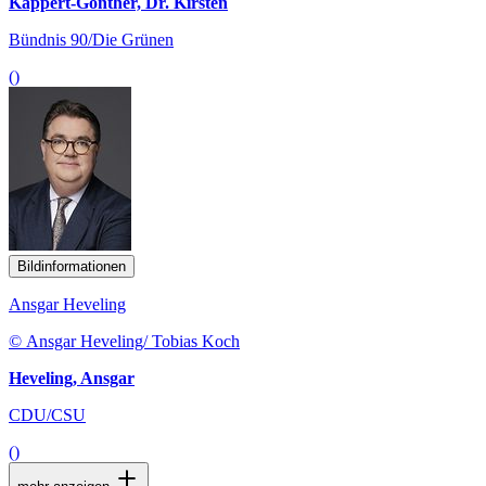
Kappert-Gonther, Dr. Kirsten
Bündnis 90/Die Grünen
()
Bildinformationen
Ansgar Heveling
© Ansgar Heveling/ Tobias Koch
Heveling, Ansgar
CDU/CSU
()