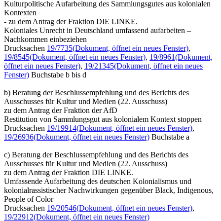
Kulturpolitische Aufarbeitung des Sammlungsgutes aus kolonialen
Kontexten
- zu dem Antrag der Fraktion DIE LINKE.
Koloniales Unrecht in Deutschland umfassend aufarbeiten –
Nachkommen einbeziehen
Drucksachen
19/7735
(Dokument, öffnet ein neues Fenster)
,
19/8545
(Dokument, öffnet ein neues Fenster)
,
19/8961
(Dokument,
öffnet ein neues Fenster)
,
19/21345
(Dokument, öffnet ein neues
Fenster)
Buchstabe b bis d
b) Beratung der Beschlussempfehlung und des Berichts des
Ausschusses für Kultur und Medien (22. Ausschuss)
zu dem Antrag der Fraktion der AfD
Restitution von Sammlungsgut aus kolonialem Kontext stoppen
Drucksachen
19/19914
(Dokument, öffnet ein neues Fenster)
,
19/26936
(Dokument, öffnet ein neues Fenster)
Buchstabe a
c) Beratung der Beschlussempfehlung und des Berichts des
Ausschusses für Kultur und Medien (22. Ausschuss)
zu dem Antrag der Fraktion DIE LINKE.
Umfassende Aufarbeitung des deutschen Kolonialismus und
kolonialrassistischer Nachwirkungen gegenüber Black, Indigenous,
People of Color
Drucksachen
19/20546
(Dokument, öffnet ein neues Fenster)
,
19/22912
(Dokument, öffnet ein neues Fenster)