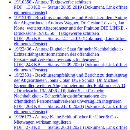
19/10350 - Antrag: Taxigewerbe schützen
PDF
| 138 KB — Status: 20.05.2019
(Dokument, Link öffnet
ein neues Fenster)
19/15195 - Beschlussempfehlung und Bericht: zu dem Antrag
der Abgeordneten Andreas Wagner, Dr. Gesine Lötzsch, Jan
Korte, weiterer Abgeordneter und der Fraktion DIE LINKE. -
Drucksache 19/10350 - Taxigewerbe schützen
PDF
| 295 KB — Status: 14.11.2019
(Dokument, Link öffnet
ein neues Fenster)
19/22436 - Antrag: Digitaler Staat für mehr Nachhaltigkeit -
Echtzeitfahrgastinformationen des öffentlichen
Personennahverkehrs unverzüglich integrieren
PDF
| 248 KB — Status: 15.09.2020
(Dokument, Link öffnet
ein neues Fenster)
19/23531 - Beschlussempfehlung und Bericht: zu dem Antrag
der Abgeordneten Joana Cotar, Uwe Schulz, Dr. Michael
Espendiller, weiterer Abgeordneter und der Fraktion der AfD
- Drucksache 19/22436 - Digitaler Staat für mehr
Nachhaltigkeit - Echtzeitfahrgastinformationen des
öffentlichen Personennahverkehrs unverzüglich integrieren
PDF
| 268 KB — Status: 21.10.2020
(Dokument, Link öffnet
ein neues Fenster)
19/26173 - Antrag: Keine Schlupflöcher für Uber & Co -
Mietwagen wirksam regulieren
PDF
| 278 KB — Status: 26.01.2021
(Dokument, Link öffnet