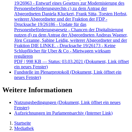
19/26963 - Entwurf eines Gesetzes zur Modernisierung des
Personenbeförderungsrechts c) zu dem Antrag der
Abgeordneten Daniela Kluckert, Frank Sitta, Torsten Herbst,
weiterer Abgeordneter und der Fraktion der FDP -
Drucksache 19/26186 - Update für das
Personenbeförderungsgesetz - Chancen der Digitalisierung
nutzen d) zu dem Antrag der Abgeordneten Andreas Wagner,
Jörg Cezanne, Sabine Leidig, weiterer Abgeordneter und der
Fraktion DIE LINKE. - Drucksache 19/26173 - Keine
Schlupflöcher für Uber & Co - Mietwagen wirksam
regulieren
PDF
| 998 KB — Status: 03.03.2021
(Dokument, Link öffnet
ein neues Fenster)
Fundstelle im Plenarprotokoll
(Dokument, Link öffnet ein
neues Fenster)
Weitere Informationen
Nutzungsbedingungen
(Dokument, Link öffnet ein neues
Fenster)
Aufzeichnungen im Parlamentsarchiv
(Interner Link)
Startseite
Mediathek