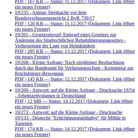
PDF
| 167 KB — Status: 11.12.2017
(Dokument, Link öffnet
ein neues Fenster)
19/235 - Antrag: Streitsache vor dem
Bundesverfassungsgericht 2 BvR 739/17
PDF
| 120 KB — Status: 11.12.2017
(Dokument, Link öffnet
ein neues Fenster)
19/261 - Gesetzentwurf: Entwurf eines Gesetzes zur
Änderung des Strafrechtlichen Rehabilitierungsgesetzes -
Verbesserung der Lage von Heimkindern
PDF
| 295 KB — Status: 13.12.2017
(Dokument, Link öffnet
ein neues Fenster)
19/268 - Kleine Anfrage: Nach einjähriger Beobachtung
durch das Bundesamt für Verfassungsschutz - Kenntnisse zur
Reichsbürger-Bewegung
PDF
| 145 KB — Status: 12.12.2017
(Dokument, Link öffnet
ein neues Fenster)
19/269 - Antwort: auf die Kleine Anfrage - Drucksache 19/54
- Arbeitszeitvolumen in Deutschland
PDF
| 12 MB — Status: 14.12.2017
(Dokument, Link öffnet
ein neues Fenster)
19/272 - Antwort: auf die Kleine Anfrage - Drucksache
19/133 - Deutsche "Ertüchtigungsinitiative" für Militär in
Tunesien
PDF
| 174 KB — Status: 14.12.2017
(Dokument, Link öffnet
ein neues Fenster)