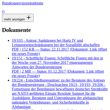
Bundestagsvizepräsidentin
()
mehr anzeigen
Dokumente
19/103 - Antrag: Sanktionen bei Hartz IV und
Leistungseinschränkungen bei der Sozialhilfe abschaffen
PDF
| 152 KB — Status: 22.11.2017
(Dokument, Link öffnet
ein neues Fenster)
19/151 - Schriftliche Fragen: Schriftliche Fragen mit den in
der Woche vom 27. November 2017 eingegangenen
Antworten der Bundesregierung
PDF
| 2 MB — Status: 01.12.2017
(Dokument, Link öffnet
ein neues Fenster)
19/224 - Entschließungsantrag: zu der Beratung des Antrags
der Bundesregierung - Drucksachen 19/21, 19/193, 19/206 -
Fortsetzung der Beteiligung bewaffneter deutscher Streitkräfte
am NATO-geführten Einsatz Resolute Support für die
Ausbildung, Beratung und Unterstützung der afghanischen
nationalen Verteidigungs- und Sicherheitskräfte in
Afghanistan