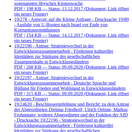
sogenannten libyschen Küstenwache
PDF
| 198 KB — Status: 13.12.2017
(Dokument, Link öffnet
ein neues Fenster)
19/278 - Antwort: auf die Kleine Anfrage - Drucksache 19/89
- Ausfuhr von U-Booten nach Israel vor Ende von
Korruptionsermittlungen
PDF
| 154 KB — Status: 14.12.2017
(Dokument, Link öffnet
ein neues Fenster)
19/22196 - Antrag: Strategiewechsel in der
Entwicklungszusammenarbeit - Förderung kultureller
Identitäten zur Stärkung des gesellschaftlichen
Zusammenhalts in Entwicklungsländern
PDF
| 268 KB — Status: 09.09.2020
(Dokument, Link öffnet
ein neues Fenster)
19/22197 - Antrag: Strategiewechsel in der
Entwicklungszusammenarbeit - Deutsche Sprache und
Bildung für Frieden und Wohlstand in Entwicklungsländern
PDF
| 315 KB — Status: 09.09.2020
(Dokument, Link öffnet
ein neues Fenster)
19/24620 - Beschlussempfehlung und Bericht: zu dem Antrag
der Abgeordneten Dietmar Friedhoff, Ulrich Oehme, Markus
Frohnmaier, weiterer Abgeordneter und der Fraktion der AfD
- Drucksache 19/22196 - Strategiewechsel in der
Entwicklungszusammenarbeit - Förderung kultureller
Identitäten zur Stärkung des gesellschaftlichen