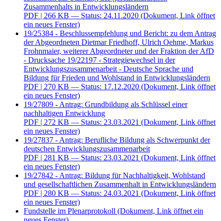
Zusammenhalts in Entwicklungsländern
PDF
| 266 KB — Status: 24.11.2020
(Dokument, Link öffnet
ein neues Fenster)
19/25384 - Beschlussempfehlung und Bericht: zu dem Antrag
der Abgeordneten Dietmar Friedhoff, Ulrich Oehme, Markus
Frohnmaier, weiterer Abgeordneter und der Fraktion der AfD
- Drucksache 19/22197 - Strategiewechsel in der
Entwicklungszusammenarbeit - Deutsche Sprache und
Bildung für Frieden und Wohlstand in Entwicklungsländern
PDF
| 270 KB — Status: 17.12.2020
(Dokument, Link öffnet
ein neues Fenster)
19/27809 - Antrag: Grundbildung als Schlüssel einer
nachhaltigen Entwicklung
PDF
| 272 KB — Status: 23.03.2021
(Dokument, Link öffnet
ein neues Fenster)
19/27837 - Antrag: Berufliche Bildung als Schwerpunkt der
deutschen Entwicklungszusammenarbeit
PDF
| 281 KB — Status: 23.03.2021
(Dokument, Link öffnet
ein neues Fenster)
19/27842 - Antrag: Bildung für Nachhaltigkeit, Wohlstand
und gesellschaftlichen Zusammenhalt in Entwicklungsländern
PDF
| 280 KB — Status: 24.03.2021
(Dokument, Link öffnet
ein neues Fenster)
Fundstelle im Plenarprotokoll
(Dokument, Link öffnet ein
neues Fenster)