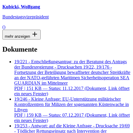
Kubicki, Wolfgang
Bundestagsvizepräsident
()
mehr anzeigen
Dokumente
19/221 - Entschließungsantrag: zu der Beratung des Antrags
der Bundesregierung - Drucksachen 19/22, 19/176 -
Fortsetzung der Beteiligung bewaffneter deutscher Streitkräfte
an der NATO-geführten Maritimen Sicherheitsoperation SEA
GUARDIAN im Mittelmeer
PDF
| 151 KB — Status: 11.12.2017
(Dokument, Link öffnet
ein neues Fenster)
19/246 - Kleine Anfrage: EU-Unterstützung militärischer
Kontrollzentren für Milizen der sogenannten Küstenwache in
Libyen
PDF
| 159 KB — Status: 07.12.2017
(Dokument, Link öffnet
ein neues Fenster)
19/253 - Antwort: auf die Kleine Anfrage - Drucksache 19/69
- Tödlicher Rettungseinsatz nach Intervention der