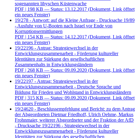
sogenannten libyschen Küstenwache
PDF
| 198 KB — Status: 13.12.2017
(Dokument, Link öffnet
ein neues Fenster)
19/278 - Antwort: auf die Kleine Anfrage - Drucksache 19/89
- Ausfuhr von U-Booten nach Israel vor Ende von
Korruptionsermittlungen
PDF
| 154 KB — Status: 14.12.2017
(Dokument, Link öffnet
ein neues Fenster)
19/22196 - Antrag: Strategiewechsel in der
Entwicklungszusammenarbeit - Förderung kultureller
Identitäten zur Stärkung des gesellschaftlichen
Zusammenhalts in Entwicklungsländern
PDF
| 268 KB — Status: 09.09.2020
(Dokument, Link öffnet
ein neues Fenster)
19/22197 - Antrag: Strategiewechsel in der
Entwicklungszusammenarbeit - Deutsche Sprache und
Bildung für Frieden und Wohlstand in Entwicklungsländern
PDF
| 315 KB — Status: 09.09.2020
(Dokument, Link öffnet
ein neues Fenster)
19/24620 - Beschlussempfehlung und Bericht: zu dem Antrag
der Abgeordneten Dietmar Friedhoff, Ulrich Oehme, Markus
Frohnmaier, weiterer Abgeordneter und der Fraktion der AfD
- Drucksache 19/22196 - Strategiewechsel in der
Entwicklungszusammenarbeit - Förderung kultureller
Identitäten zur Stärkung des gesellschaftlichen