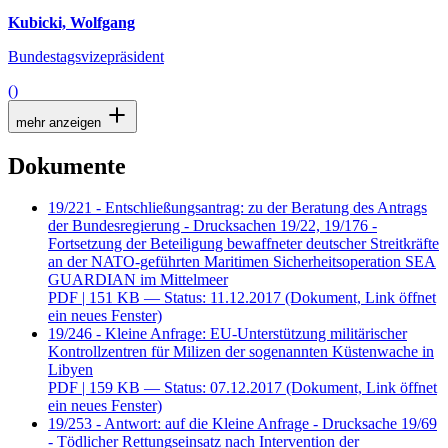
Kubicki, Wolfgang
Bundestagsvizepräsident
()
mehr anzeigen
Dokumente
19/221 - Entschließungsantrag: zu der Beratung des Antrags
der Bundesregierung - Drucksachen 19/22, 19/176 -
Fortsetzung der Beteiligung bewaffneter deutscher Streitkräfte
an der NATO-geführten Maritimen Sicherheitsoperation SEA
GUARDIAN im Mittelmeer
PDF
| 151 KB — Status: 11.12.2017
(Dokument, Link öffnet
ein neues Fenster)
19/246 - Kleine Anfrage: EU-Unterstützung militärischer
Kontrollzentren für Milizen der sogenannten Küstenwache in
Libyen
PDF
| 159 KB — Status: 07.12.2017
(Dokument, Link öffnet
ein neues Fenster)
19/253 - Antwort: auf die Kleine Anfrage - Drucksache 19/69
- Tödlicher Rettungseinsatz nach Intervention der