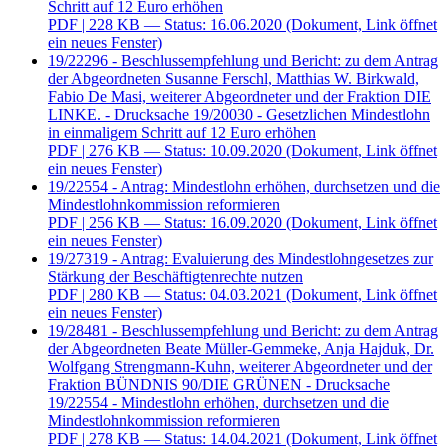
Schritt auf 12 Euro erhöhen
PDF
| 228 KB — Status: 16.06.2020
(Dokument, Link öffnet
ein neues Fenster)
19/22296 - Beschlussempfehlung und Bericht: zu dem Antrag
der Abgeordneten Susanne Ferschl, Matthias W. Birkwald,
Fabio De Masi, weiterer Abgeordneter und der Fraktion DIE
LINKE. - Drucksache 19/20030 - Gesetzlichen Mindestlohn
in einmaligem Schritt auf 12 Euro erhöhen
PDF
| 276 KB — Status: 10.09.2020
(Dokument, Link öffnet
ein neues Fenster)
19/22554 - Antrag: Mindestlohn erhöhen, durchsetzen und die
Mindestlohnkommission reformieren
PDF
| 256 KB — Status: 16.09.2020
(Dokument, Link öffnet
ein neues Fenster)
19/27319 - Antrag: Evaluierung des Mindestlohngesetzes zur
Stärkung der Beschäftigtenrechte nutzen
PDF
| 280 KB — Status: 04.03.2021
(Dokument, Link öffnet
ein neues Fenster)
19/28481 - Beschlussempfehlung und Bericht: zu dem Antrag
der Abgeordneten Beate Müller-Gemmeke, Anja Hajduk, Dr.
Wolfgang Strengmann-Kuhn, weiterer Abgeordneter und der
Fraktion BÜNDNIS 90/DIE GRÜNEN - Drucksache
19/22554 - Mindestlohn erhöhen, durchsetzen und die
Mindestlohnkommission reformieren
PDF
| 278 KB — Status: 14.04.2021
(Dokument, Link öffnet