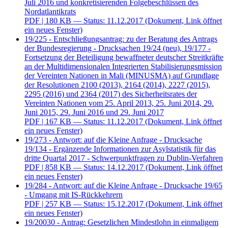
Juli 2016 und konkretisierenden Folgebeschlüssen des
Nordatlantikrats
PDF
| 180 KB — Status: 11.12.2017
(Dokument, Link öffnet
ein neues Fenster)
19/225 - Entschließungsantrag: zu der Beratung des Antrags
der Bundesregierung - Drucksachen 19/24 (neu), 19/177 -
Fortsetzung der Beteiligung bewaffneter deutscher Streitkräfte
an der Multidimensionalen Integrierten Stabilisierungsmission
der Vereinten Nationen in Mali (MINUSMA) auf Grundlage
der Resolutionen 2100 (2013), 2164 (2014), 2227 (2015),
2295 (2016) und 2364 (2017) des Sicherheitsrates der
Vereinten Nationen vom 25. April 2013, 25. Juni 2014, 29.
Juni 2015, 29. Juni 2016 und 29. Juni 2017
PDF
| 167 KB — Status: 11.12.2017
(Dokument, Link öffnet
ein neues Fenster)
19/273 - Antwort: auf die Kleine Anfrage - Drucksache
19/134 - Ergänzende Informationen zur Asylstatistik für das
dritte Quartal 2017 - Schwerpunktfragen zu Dublin-Verfahren
PDF
| 858 KB — Status: 14.12.2017
(Dokument, Link öffnet
ein neues Fenster)
19/284 - Antwort: auf die Kleine Anfrage - Drucksache 19/65
- Umgang mit IS-Rückkehrern
PDF
| 257 KB — Status: 15.12.2017
(Dokument, Link öffnet
ein neues Fenster)
19/20030 - Antrag: Gesetzlichen Mindestlohn in einmaligem