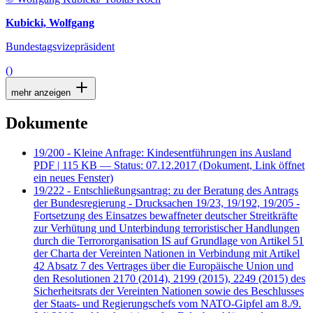
Kubicki, Wolfgang
Bundestagsvizepräsident
()
mehr anzeigen
Dokumente
19/200 - Kleine Anfrage: Kindesentführungen ins Ausland
PDF
| 115 KB — Status: 07.12.2017
(Dokument, Link öffnet
ein neues Fenster)
19/222 - Entschließungsantrag: zu der Beratung des Antrags
der Bundesregierung - Drucksachen 19/23, 19/192, 19/205 -
Fortsetzung des Einsatzes bewaffneter deutscher Streitkräfte
zur Verhütung und Unterbindung terroristischer Handlungen
durch die Terrororganisation IS auf Grundlage von Artikel 51
der Charta der Vereinten Nationen in Verbindung mit Artikel
42 Absatz 7 des Vertrages über die Europäische Union und
den Resolutionen 2170 (2014), 2199 (2015), 2249 (2015) des
Sicherheitsrats der Vereinten Nationen sowie des Beschlusses
der Staats- und Regierungschefs vom NATO-Gipfel am 8./9.