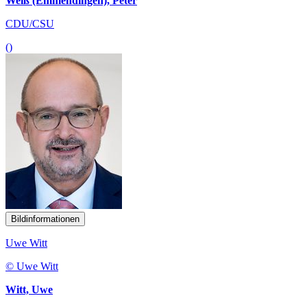
Weiß (Emmendingen), Peter
CDU/CSU
()
Bildinformationen
Uwe Witt
© Uwe Witt
Witt, Uwe