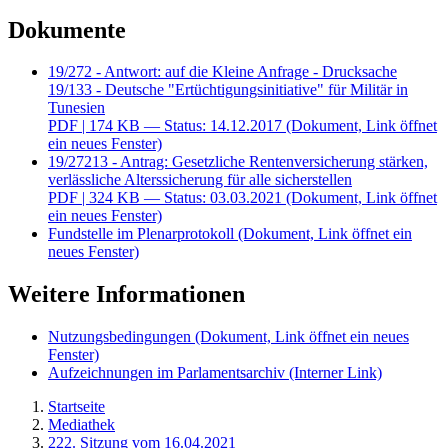
Dokumente
19/272 - Antwort: auf die Kleine Anfrage - Drucksache
19/133 - Deutsche "Ertüchtigungsinitiative" für Militär in
Tunesien
PDF
| 174 KB — Status: 14.12.2017
(Dokument, Link öffnet
ein neues Fenster)
19/27213 - Antrag: Gesetzliche Rentenversicherung stärken,
verlässliche Alterssicherung für alle sicherstellen
PDF
| 324 KB — Status: 03.03.2021
(Dokument, Link öffnet
ein neues Fenster)
Fundstelle im Plenarprotokoll
(Dokument, Link öffnet ein
neues Fenster)
Weitere Informationen
Nutzungsbedingungen
(Dokument, Link öffnet ein neues
Fenster)
Aufzeichnungen im Parlamentsarchiv
(Interner Link)
Startseite
Mediathek
222. Sitzung vom 16.04.2021