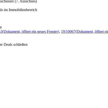
schusses (7. Ausschuss)
ls im Immobilienbereich
en
53
(Dokument, öffnet ein neues Fenster)
,
19/10067
(Dokument, öffnet ei
re Deals schließen