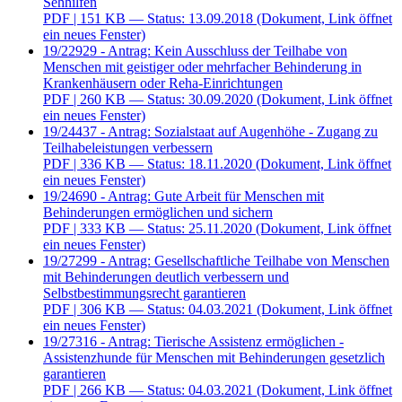
Sehhilfen
PDF
| 151 KB — Status: 13.09.2018
(Dokument, Link öffnet
ein neues Fenster)
19/22929 - Antrag: Kein Ausschluss der Teilhabe von
Menschen mit geistiger oder mehrfacher Behinderung in
Krankenhäusern oder Reha-Einrichtungen
PDF
| 260 KB — Status: 30.09.2020
(Dokument, Link öffnet
ein neues Fenster)
19/24437 - Antrag: Sozialstaat auf Augenhöhe - Zugang zu
Teilhabeleistungen verbessern
PDF
| 336 KB — Status: 18.11.2020
(Dokument, Link öffnet
ein neues Fenster)
19/24690 - Antrag: Gute Arbeit für Menschen mit
Behinderungen ermöglichen und sichern
PDF
| 333 KB — Status: 25.11.2020
(Dokument, Link öffnet
ein neues Fenster)
19/27299 - Antrag: Gesellschaftliche Teilhabe von Menschen
mit Behinderungen deutlich verbessern und
Selbstbestimmungsrecht garantieren
PDF
| 306 KB — Status: 04.03.2021
(Dokument, Link öffnet
ein neues Fenster)
19/27316 - Antrag: Tierische Assistenz ermöglichen -
Assistenzhunde für Menschen mit Behinderungen gesetzlich
garantieren
PDF
| 266 KB — Status: 04.03.2021
(Dokument, Link öffnet