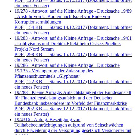
PDF
| 125 KB — Status: 12.12.2017
(Dokument, Link öffnet
ein neues Fenster)
19/278 - Antwort: auf die Kleine Anfrage - Drucksache 19/89
- Ausfuhr von U-Booten nach Israel vor Ende von
Korruptionsermittlungen
PDF
| 154 KB — Status: 14.12.2017
(Dokument, Link öffnet
ein neues Fenster)
19/283 - Antwort: auf die Kleine Anfrage - Drucksache 19/61
- Lobbyismus und Drehtür-Effekt beim Ostsee-Pipeline-
Projekt Nord Stream
PDF
| 298 KB — Status: 15.12.2017
(Dokument, Link öffnet
ein neues Fenster)
19/286 - Antwort: auf die Kleine Anfrage - Drucksache
19/135 - Verlängerung der Zulassung des
Pflanzenschutzmittels „Glyphosat“
PDF
| 122 KB — Status: 15.12.2017
(Dokument, Link öffnet
ein neues Fenster)
19/288 - Kleine Anfrage: Aufsichtstätigkeit der Bundesanstalt
für Finanzdienstleistungsaufsicht und der Deutschen
Bundesbank insbesondere im Vorfeld der Finanzmarktkrise
PDF
| 202 KB — Status: 12.12.2017
(Dokument, Link öffnet
ein neues Fenster)
19/4316 - Antrag: Beseitigung von
Teilhabebeeinträchtigungen aufgrund von Sehschwächen
durch Erweiterung der Versorgung gesetzlich Versicherter mit