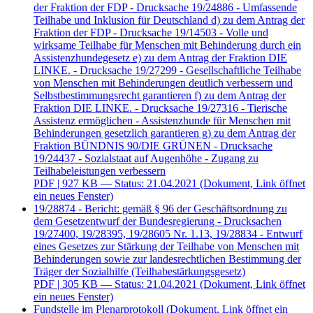
der Fraktion der FDP - Drucksache 19/24886 - Umfassende
Teilhabe und Inklusion für Deutschland d) zu dem Antrag der
Fraktion der FDP - Drucksache 19/14503 - Volle und
wirksame Teilhabe für Menschen mit Behinderung durch ein
Assistenzhundegesetz e) zu dem Antrag der Fraktion DIE
LINKE. - Drucksache 19/27299 - Gesellschaftliche Teilhabe
von Menschen mit Behinderungen deutlich verbessern und
Selbstbestimmungsrecht garantieren f) zu dem Antrag der
Fraktion DIE LINKE. - Drucksache 19/27316 - Tierische
Assistenz ermöglichen - Assistenzhunde für Menschen mit
Behinderungen gesetzlich garantieren g) zu dem Antrag der
Fraktion BÜNDNIS 90/DIE GRÜNEN - Drucksache
19/24437 - Sozialstaat auf Augenhöhe - Zugang zu
Teilhabeleistungen verbessern
PDF
| 927 KB — Status: 21.04.2021
(Dokument, Link öffnet
ein neues Fenster)
19/28874 - Bericht: gemäß § 96 der Geschäftsordnung zu
dem Gesetzentwurf der Bundesregierung - Drucksachen
19/27400, 19/28395, 19/28605 Nr. 1.13, 19/28834 - Entwurf
eines Gesetzes zur Stärkung der Teilhabe von Menschen mit
Behinderungen sowie zur landesrechtlichen Bestimmung der
Träger der Sozialhilfe (Teilhabestärkungsgesetz)
PDF
| 305 KB — Status: 21.04.2021
(Dokument, Link öffnet
ein neues Fenster)
Fundstelle im Plenarprotokoll
(Dokument, Link öffnet ein