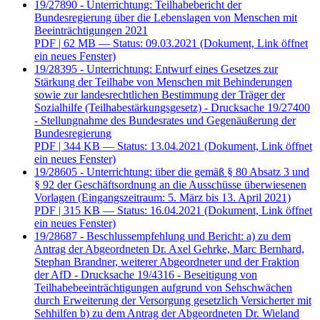
19/27890 - Unterrichtung: Teilhabebericht der
Bundesregierung über die Lebenslagen von Menschen mit
Beeinträchtigungen 2021
PDF
| 62 MB — Status: 09.03.2021
(Dokument, Link öffnet
ein neues Fenster)
19/28395 - Unterrichtung: Entwurf eines Gesetzes zur
Stärkung der Teilhabe von Menschen mit Behinderungen
sowie zur landesrechtlichen Bestimmung der Träger der
Sozialhilfe (Teilhabestärkungsgesetz) - Drucksache 19/27400
- Stellungnahme des Bundesrates und Gegenäußerung der
Bundesregierung
PDF
| 344 KB — Status: 13.04.2021
(Dokument, Link öffnet
ein neues Fenster)
19/28605 - Unterrichtung: über die gemäß § 80 Absatz 3 und
§ 92 der Geschäftsordnung an die Ausschüsse überwiesenen
Vorlagen (Eingangszeitraum: 5. März bis 13. April 2021)
PDF
| 315 KB — Status: 16.04.2021
(Dokument, Link öffnet
ein neues Fenster)
19/28687 - Beschlussempfehlung und Bericht: a) zu dem
Antrag der Abgeordneten Dr. Axel Gehrke, Marc Bernhard,
Stephan Brandner, weiterer Abgeordneter und der Fraktion
der AfD - Drucksache 19/4316 - Beseitigung von
Teilhabebeeinträchtigungen aufgrund von Sehschwächen
durch Erweiterung der Versorgung gesetzlich Versicherter mit
Sehhilfen b) zu dem Antrag der Abgeordneten Dr. Wieland