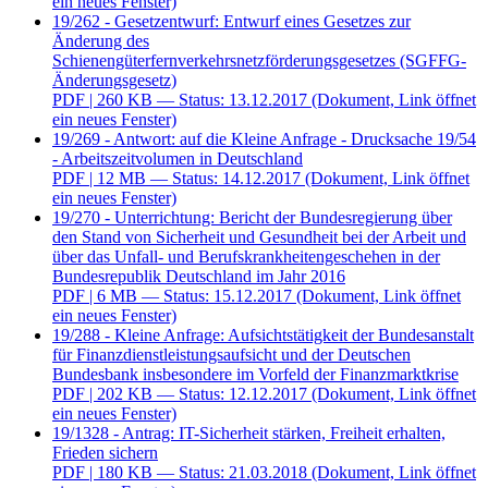
ein neues Fenster)
19/262 - Gesetzentwurf: Entwurf eines Gesetzes zur
Änderung des
Schienengüterfernverkehrsnetzförderungsgesetzes (SGFFG-
Änderungsgesetz)
PDF
| 260 KB — Status: 13.12.2017
(Dokument, Link öffnet
ein neues Fenster)
19/269 - Antwort: auf die Kleine Anfrage - Drucksache 19/54
- Arbeitszeitvolumen in Deutschland
PDF
| 12 MB — Status: 14.12.2017
(Dokument, Link öffnet
ein neues Fenster)
19/270 - Unterrichtung: Bericht der Bundesregierung über
den Stand von Sicherheit und Gesundheit bei der Arbeit und
über das Unfall- und Berufskrankheitengeschehen in der
Bundesrepublik Deutschland im Jahr 2016
PDF
| 6 MB — Status: 15.12.2017
(Dokument, Link öffnet
ein neues Fenster)
19/288 - Kleine Anfrage: Aufsichtstätigkeit der Bundesanstalt
für Finanzdienstleistungsaufsicht und der Deutschen
Bundesbank insbesondere im Vorfeld der Finanzmarktkrise
PDF
| 202 KB — Status: 12.12.2017
(Dokument, Link öffnet
ein neues Fenster)
19/1328 - Antrag: IT-Sicherheit stärken, Freiheit erhalten,
Frieden sichern
PDF
| 180 KB — Status: 21.03.2018
(Dokument, Link öffnet