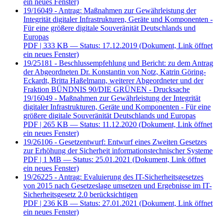
ein neues Fenster)
19/16049 - Antrag: Maßnahmen zur Gewährleistung der
Integrität digitaler Infrastrukturen, Geräte und Komponenten -
Für eine größere digitale Souveränität Deutschlands und
Europas
PDF
| 333 KB — Status: 17.12.2019
(Dokument, Link öffnet
ein neues Fenster)
19/25181 - Beschlussempfehlung und Bericht: zu dem Antrag
der Abgeordneten Dr. Konstantin von Notz, Katrin Göring-
Eckardt, Britta Haßelmann, weiterer Abgeordneter und der
Fraktion BÜNDNIS 90/DIE GRÜNEN - Drucksache
19/16049 - Maßnahmen zur Gewährleistung der Integrität
digitaler Infrastrukturen, Geräte und Komponenten - Für eine
größere digitale Souveränität Deutschlands und Europas
PDF
| 265 KB — Status: 11.12.2020
(Dokument, Link öffnet
ein neues Fenster)
19/26106 - Gesetzentwurf: Entwurf eines Zweiten Gesetzes
zur Erhöhung der Sicherheit informationstechnischer Systeme
PDF
| 1 MB — Status: 25.01.2021
(Dokument, Link öffnet
ein neues Fenster)
19/26225 - Antrag: Evaluierung des IT-Sicherheitsgesetzes
von 2015 nach Gesetzeslage umsetzen und Ergebnisse im IT-
Sicherheitsgesetz 2.0 berücksichtigen
PDF
| 236 KB — Status: 27.01.2021
(Dokument, Link öffnet
ein neues Fenster)