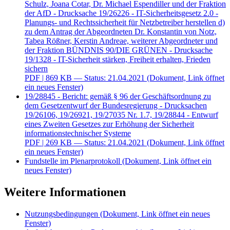
Schulz, Joana Cotar, Dr. Michael Espendiller und der Fraktion
der AfD - Drucksache 19/26226 - IT-Sicherheitsgesetz 2.0 -
Planungs- und Rechtssicherheit für Netzbetreiber herstellen d)
zu dem Antrag der Abgeordneten Dr. Konstantin von Notz,
Tabea Rößner, Kerstin Andreae, weiterer Abgeordneter und
der Fraktion BÜNDNIS 90/DIE GRÜNEN - Drucksache
19/1328 - IT-Sicherheit stärken, Freiheit erhalten, Frieden
sichern
PDF
| 869 KB — Status: 21.04.2021
(Dokument, Link öffnet
ein neues Fenster)
19/28845 - Bericht: gemäß § 96 der Geschäftsordnung zu
dem Gesetzentwurf der Bundesregierung - Drucksachen
19/26106, 19/26921, 19/27035 Nr. 1.7, 19/28844 - Entwurf
eines Zweiten Gesetzes zur Erhöhung der Sicherheit
informationstechnischer Systeme
PDF
| 269 KB — Status: 21.04.2021
(Dokument, Link öffnet
ein neues Fenster)
Fundstelle im Plenarprotokoll
(Dokument, Link öffnet ein
neues Fenster)
Weitere Informationen
Nutzungsbedingungen
(Dokument, Link öffnet ein neues
Fenster)