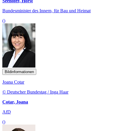
Seehofer, Horst
Bundesminister des Innern, für Bau und Heimat
()
Bildinformationen
Joana Cotar
© Deutscher Bundestag / Inga Haar
Cotar, Joana
AfD
()