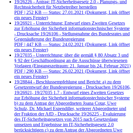
19/26226 - Antrag: IT-Sicherheitsgesetz 2.0 - Planungs- und
Rechtssicherheit für Netzbetreiber herstellen
PDF
| 252 KB — Status: 27.01.2021
(Dokument, Link öffnet
ein neues Fenster)
19/26921 - Unterrichtung: Entwurf eines Zweiten Gesetzes
zur Erhöhung der Sicherheit informationstechnischer Systeme
- Drucksache 19/26106 - Stellungnahme des Bundesrates und
Gegenäußerung der Bundesregierung
PDF
| 447 KB — Status: 24.02.2021
(Dokument, Link öffnet
ein neues Fenster)
19/27035 - Unterrichtung: über die gemäß § 80 Absatz 3 und
§ 92 der Geschäftsordnung an die Ausschüsse überwiesenen
Vorlagen (Eingangszeitraum: 21. Januar bis 24. Februar 2021)
PDF
| 290 KB — Status: 26.02.2021
(Dokument, Link öffnet
ein neues Fenster)
19/28844 - Beschlussempfehlung und Bericht: a) zu dem
Gesetzentwurf der Bundesregierung - Drucksachen 19/26106,
19/26921, 19/27035 1.7 - Entwurf eines Zweiten Gesetzes
zur Erhöhung der Sicherheit informationstechnischer Systeme
b) zu dem Antrag der Abgeordneten Joana Cotar, Uwe
Schulz, Dr. Michael Espendiller, weiterer Abgeordneter und
der Fraktion der AfD - Drucksache 19/26225 - Evaluierung
des IT-Sicherheitsgesetzes von 2015 nach Gesetzeslage
umsetzen und Ergebnisse im IT-Sicherheitsgesetz 2.0
berücksichtigen c) zu dem Antrag der Abgeordneten Uwe