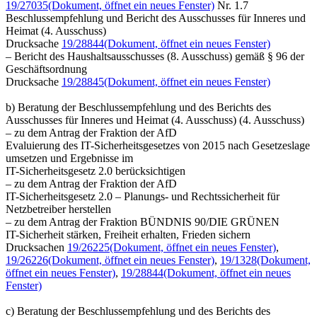
19/27035
(Dokument, öffnet ein neues Fenster)
Nr. 1.7
Beschlussempfehlung und Bericht des Ausschusses für Inneres und
Heimat (4. Ausschuss)
Drucksache
19/28844
(Dokument, öffnet ein neues Fenster)
– Bericht des Haushaltsausschusses (8. Ausschuss) gemäß § 96 der
Geschäftsordnung
Drucksache
19/28845
(Dokument, öffnet ein neues Fenster)
b) Beratung der Beschlussempfehlung und des Berichts des
Ausschusses für Inneres und Heimat (4. Ausschuss) (4. Ausschuss)
– zu dem Antrag der Fraktion der AfD
Evaluierung des IT-Sicherheitsgesetzes von 2015 nach Gesetzeslage
umsetzen und Ergebnisse im
IT-Sicherheitsgesetz 2.0 berücksichtigen
– zu dem Antrag der Fraktion der AfD
IT-Sicherheitsgesetz 2.0 – Planungs- und Rechtssicherheit für
Netzbetreiber herstellen
– zu dem Antrag der Fraktion BÜNDNIS 90/DIE GRÜNEN
IT-Sicherheit stärken, Freiheit erhalten, Frieden sichern
Drucksachen
19/26225
(Dokument, öffnet ein neues Fenster)
,
19/26226
(Dokument, öffnet ein neues Fenster)
,
19/1328
(Dokument,
öffnet ein neues Fenster)
,
19/28844
(Dokument, öffnet ein neues
Fenster)
c) Beratung der Beschlussempfehlung und des Berichts des