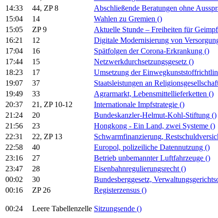
14:33
44, ZP 8
Abschließende Beratungen ohne Aussp
15:04
14
Wahlen zu Gremien
()
15:05
ZP 9
Aktuelle Stunde – Freiheiten für Geim
16:21
12
Digitale Modernisierung von Versorgun
17:04
16
Spätfolgen der Corona-Erkrankung
()
17:44
15
Netzwerkdurchsetzungsgesetz
()
18:23
17
Umsetzung der Einwegkunststoffrichtli
19:07
37
Staatsleistungen an Religionsgesellscha
19:49
33
Agrarmarkt, Lebensmittellieferketten
()
20:37
21, ZP 10-12
Internationale Impfstrategie
()
21:24
20
Bundeskanzler-Helmut-Kohl-Stiftung
()
21:56
23
Hongkong - Ein Land, zwei Systeme
()
22:31
22, ZP 13
Schwarmfinanzierung, Restschuldversi
22:58
40
Europol, polizeiliche Datennutzung
()
23:16
27
Betrieb unbemannter Luftfahrzeuge
()
23:47
28
Eisenbahnregulierungsrecht
()
00:02
30
Bundesberggesetz, Verwaltungsgericht
00:16
ZP 26
Registerzensus
()
00:24
Leere Tabellenzelle
Sitzungsende
()