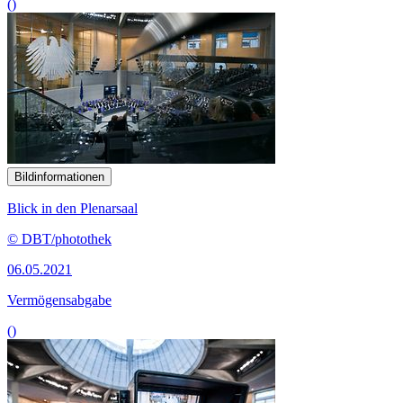
()
Bildinformationen
Blick in den Plenarsaal
© DBT/photothek
06.05.2021
Vermögensabgabe
()