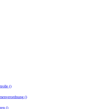
trolle
()
menverordnung
()
hren
()