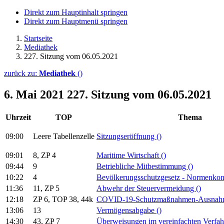
Direkt zum Hauptinhalt springen
Direkt zum Hauptmenü springen
Startseite
Mediathek
227. Sitzung vom 06.05.2021
zurück zu:
Mediathek
()
6. Mai 2021
227. Sitzung vom 06.05.2021
Uhrzeit
TOP
Thema
09:00
Leere Tabellenzelle
Sitzungseröffnung
()
09:01
8, ZP 4
Maritime Wirtschaft
()
09:44
9
Betriebliche Mitbestimmung
()
10:22
4
Bevölkerungsschutzgesetz - Normenkon
11:36
11, ZP 5
Abwehr der Steuervermeidung
()
12:18
ZP 6, TOP 38, 44k
COVID-19-Schutzmaßnahmen-Ausnah
13:06
13
Vermögensabgabe
()
14:30
43, ZP 7
Überweisungen im vereinfachten Verfa