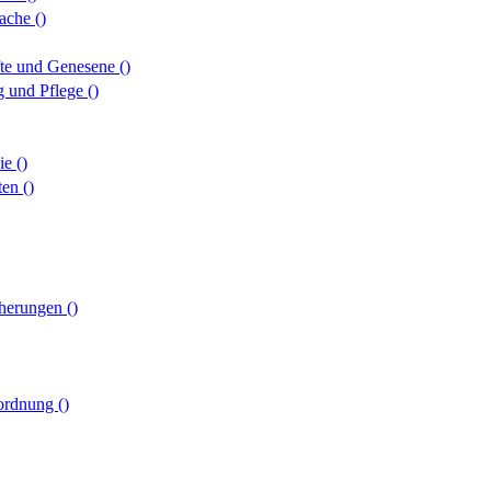
rache
()
pfte und Genesene
()
g und Pflege
()
nie
()
ften
()
cherungen
()
sordnung
()