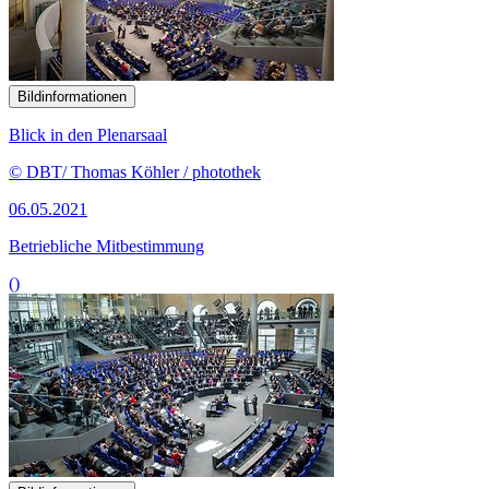
Bildinformationen
Blick in den Plenarsaal
© DBT/ Thomas Köhler / photothek
06.05.2021
Betriebliche Mitbestimmung
()