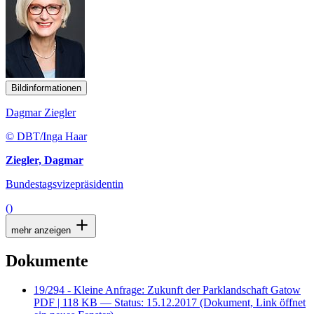
Bildinformationen
Dagmar Ziegler
© DBT/Inga Haar
Ziegler, Dagmar
Bundestagsvizepräsidentin
()
mehr anzeigen
Dokumente
19/294 - Kleine Anfrage: Zukunft der Parklandschaft Gatow
PDF
| 118 KB — Status: 15.12.2017
(Dokument, Link öffnet