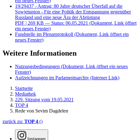
ein neues Fenster)
19/29437 - Antrag: 80 Jahre deutscher Überfall auf die
Sowjetunion - Für eine Politik der Entspannung gegenüber
Russland und eine neue Ära der Abrüstung
PDF
| 269 KB — Status: 06.05.2021
(Dokument, Link öffnet
ein neues Fenster)
Fundstelle im Plenarprotokoll
(Dokument, Link öffnet ein
neues Fenster)
Weitere Informationen
Nutzungsbedingungen
(Dokument, Link öffnet ein neues
Fenster)
Aufzeichnungen im Parlamentsarchiv
(Interner Link)
Startseite
Mediathek
229. Sitzung vom 19.05.2021
TOP 4
Rede von Sevim Dagdelen
zurück zu:
TOP 4
()
Instagram