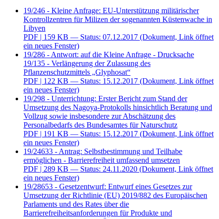
19/246 - Kleine Anfrage: EU-Unterstützung militärischer
Kontrollzentren für Milizen der sogenannten Küstenwache in
Libyen
PDF
| 159 KB — Status: 07.12.2017
(Dokument, Link öffnet
ein neues Fenster)
19/286 - Antwort: auf die Kleine Anfrage - Drucksache
19/135 - Verlängerung der Zulassung des
Pflanzenschutzmittels „Glyphosat“
PDF
| 122 KB — Status: 15.12.2017
(Dokument, Link öffnet
ein neues Fenster)
19/298 - Unterrichtung: Erster Bericht zum Stand der
Umsetzung des Nagoya-Protokolls hinsichtlich Beratung und
Vollzug sowie insbesondere zur Abschätzung des
Personalbedarfs des Bundesamtes für Naturschutz
PDF
| 191 KB — Status: 15.12.2017
(Dokument, Link öffnet
ein neues Fenster)
19/24633 - Antrag: Selbstbestimmung und Teilhabe
ermöglichen - Barrierefreiheit umfassend umsetzen
PDF
| 289 KB — Status: 24.11.2020
(Dokument, Link öffnet
ein neues Fenster)
19/28653 - Gesetzentwurf: Entwurf eines Gesetzes zur
Umsetzung der Richtlinie (EU) 2019/882 des Europäischen
Parlaments und des Rates über die
Barrierefreiheitsanforderungen für Produkte und