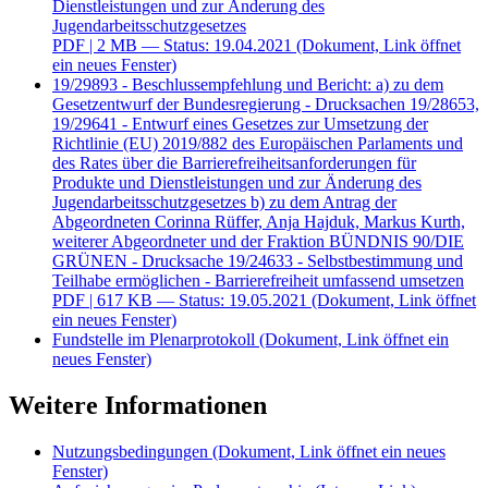
Dienstleistungen und zur Änderung des
Jugendarbeitsschutzgesetzes
PDF
| 2 MB — Status: 19.04.2021
(Dokument, Link öffnet
ein neues Fenster)
19/29893 - Beschlussempfehlung und Bericht: a) zu dem
Gesetzentwurf der Bundesregierung - Drucksachen 19/28653,
19/29641 - Entwurf eines Gesetzes zur Umsetzung der
Richtlinie (EU) 2019/882 des Europäischen Parlaments und
des Rates über die Barrierefreiheitsanforderungen für
Produkte und Dienstleistungen und zur Änderung des
Jugendarbeitsschutzgesetzes b) zu dem Antrag der
Abgeordneten Corinna Rüffer, Anja Hajduk, Markus Kurth,
weiterer Abgeordneter und der Fraktion BÜNDNIS 90/DIE
GRÜNEN - Drucksache 19/24633 - Selbstbestimmung und
Teilhabe ermöglichen - Barrierefreiheit umfassend umsetzen
PDF
| 617 KB — Status: 19.05.2021
(Dokument, Link öffnet
ein neues Fenster)
Fundstelle im Plenarprotokoll
(Dokument, Link öffnet ein
neues Fenster)
Weitere Informationen
Nutzungsbedingungen
(Dokument, Link öffnet ein neues
Fenster)