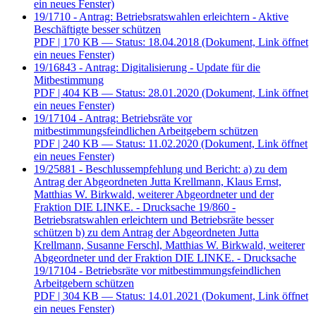
ein neues Fenster)
19/1710 - Antrag: Betriebsratswahlen erleichtern - Aktive
Beschäftigte besser schützen
PDF
| 170 KB — Status: 18.04.2018
(Dokument, Link öffnet
ein neues Fenster)
19/16843 - Antrag: Digitalisierung - Update für die
Mitbestimmung
PDF
| 404 KB — Status: 28.01.2020
(Dokument, Link öffnet
ein neues Fenster)
19/17104 - Antrag: Betriebsräte vor
mitbestimmungsfeindlichen Arbeitgebern schützen
PDF
| 240 KB — Status: 11.02.2020
(Dokument, Link öffnet
ein neues Fenster)
19/25881 - Beschlussempfehlung und Bericht: a) zu dem
Antrag der Abgeordneten Jutta Krellmann, Klaus Ernst,
Matthias W. Birkwald, weiterer Abgeordneter und der
Fraktion DIE LINKE. - Drucksache 19/860 -
Betriebsratswahlen erleichtern und Betriebsräte besser
schützen b) zu dem Antrag der Abgeordneten Jutta
Krellmann, Susanne Ferschl, Matthias W. Birkwald, weiterer
Abgeordneter und der Fraktion DIE LINKE. - Drucksache
19/17104 - Betriebsräte vor mitbestimmungsfeindlichen
Arbeitgebern schützen
PDF
| 304 KB — Status: 14.01.2021
(Dokument, Link öffnet
ein neues Fenster)