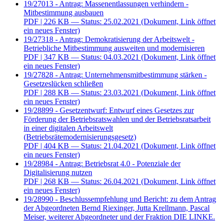
19/27013 - Antrag: Massenentlassungen verhindern -
Mitbestimmung ausbauen
PDF
| 226 KB — Status: 25.02.2021
(Dokument, Link öffnet
ein neues Fenster)
19/27318 - Antrag: Demokratisierung der Arbeitswelt -
Betriebliche Mitbestimmung ausweiten und modernisieren
PDF
| 347 KB — Status: 04.03.2021
(Dokument, Link öffnet
ein neues Fenster)
19/27828 - Antrag: Unternehmensmitbestimmung stärken -
Gesetzeslücken schließen
PDF
| 288 KB — Status: 23.03.2021
(Dokument, Link öffnet
ein neues Fenster)
19/28899 - Gesetzentwurf: Entwurf eines Gesetzes zur
Förderung der Betriebsratswahlen und der Betriebsratsarbeit
in einer digitalen Arbeitswelt
(Betriebsrätemodernisierungsgesetz)
PDF
| 404 KB — Status: 21.04.2021
(Dokument, Link öffnet
ein neues Fenster)
19/28984 - Antrag: Betriebsrat 4.0 - Potenziale der
Digitalisierung nutzen
PDF
| 268 KB — Status: 26.04.2021
(Dokument, Link öffnet
ein neues Fenster)
19/28990 - Beschlussempfehlung und Bericht: zu dem Antrag
der Abgeordneten Bernd Riexinger, Jutta Krellmann, Pascal
Meiser, weiterer Abgeordneter und der Fraktion DIE LINKE.