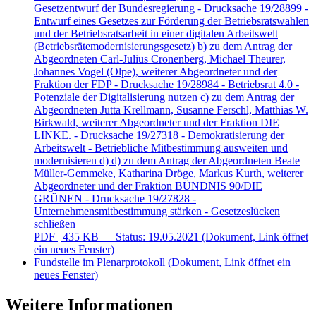
Gesetzentwurf der Bundesregierung - Drucksache 19/28899 -
Entwurf eines Gesetzes zur Förderung der Betriebsratswahlen
und der Betriebsratsarbeit in einer digitalen Arbeitswelt
(Betriebsrätemodernisierungsgesetz) b) zu dem Antrag der
Abgeordneten Carl-Julius Cronenberg, Michael Theurer,
Johannes Vogel (Olpe), weiterer Abgeordneter und der
Fraktion der FDP - Drucksache 19/28984 - Betriebsrat 4.0 -
Potenziale der Digitalisierung nutzen c) zu dem Antrag der
Abgeordneten Jutta Krellmann, Susanne Ferschl, Matthias W.
Birkwald, weiterer Abgeordneter und der Fraktion DIE
LINKE. - Drucksache 19/27318 - Demokratisierung der
Arbeitswelt - Betriebliche Mitbestimmung ausweiten und
modernisieren d) d) zu dem Antrag der Abgeordneten Beate
Müller-Gemmeke, Katharina Dröge, Markus Kurth, weiterer
Abgeordneter und der Fraktion BÜNDNIS 90/DIE
GRÜNEN - Drucksache 19/27828 -
Unternehmensmitbestimmung stärken - Gesetzeslücken
schließen
PDF
| 435 KB — Status: 19.05.2021
(Dokument, Link öffnet
ein neues Fenster)
Fundstelle im Plenarprotokoll
(Dokument, Link öffnet ein
neues Fenster)
Weitere Informationen