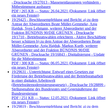
- Drucksache 19/27013 - Massenentlassungen verhindern -
Mitbestimmung ausbauen
PDF
| 265 KB — Status: 26.04.2021
(Dokument, Link öffnet
ein neues Fenster)
19/29425 - Beschlussempfehlung und Bericht: a) zu dem
Antrag der Abgeordneten Beate Müller-Gemmeke, Anja
Hajduk, Sven Lehmann, weiterer Abgeordneter und der
Fraktion BÜNDNIS 90/DIE GRÜNEN - Drucksache
19/1710 - Betriebsratswahlen erleichtern - Aktive Beschäftigte
besser schützen b) zu dem Antrag der Abgeordneten Beate
Müller-Gemmeke, Anja Hajduk, Markus Kurth, weiterer
Abgeordneter und der Fraktion BÜNDNIS 90/DIE
GRÜNEN - Drucksache 19/16843 - Digitalisierung - Update
für die Mitbestimmung
PDF
| 300 KB — Status: 06.05.2021
(Dokument, Link öffnet
ein neues Fenster)
19/29631 - Unterrichtung: Entwurf eines Gesetzes zur
Förderung der Betriebsratswahlen und der Betriebsratsarbeit
in einer digitalen Arbeitswelt
(Betriebsrätemodernisierungsgesetz) - Drucksache 19/28899 -
Stellungnahme des Bundesrates und Gegenäußerung der
Bundesregierung
PDF
| 251 KB — Status: 12.05.2021
(Dokument, Link öffnet
ein neues Fenster)
19/29819 - Beschlussempfehlung und Bericht: a) zu dem